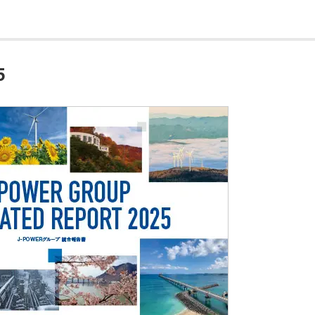
DXの取り組み
ESGデータ集
技術開発
5