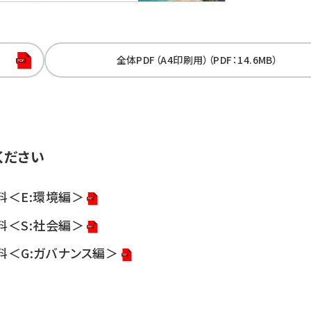
全体PDF（A4印刷用）（PDF：14.6MB）
ください
料＜E:環境編＞
料＜S:社会編＞
資料＜G:ガバナンス編＞