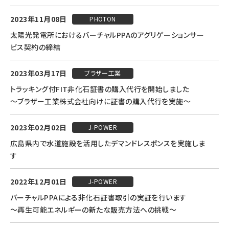
2023年11月08日
PHOTON
太陽光発電所におけるバーチャルPPAのアグリゲーションサー
ビス契約の締結
2023年03月17日
ブラザー工業
トラッキング付FIT非化石証書の購入代行を開始しました
～ブラザー工業株式会社向けに証書の購入代行を実施～
2023年02月02日
J-POWER
広島県内で水道施設を活用したデマンドレスポンスを実施しま
す
2022年12月01日
J-POWER
バーチャルPPAによる非化石証書取引の実証を行います
～再生可能エネルギーの新たな販売方法への挑戦～