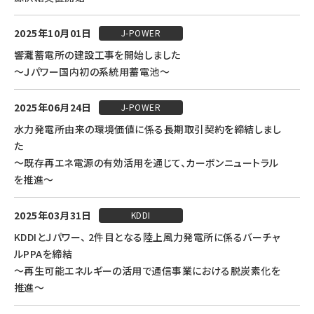
2025年10月01日
J-POWER
響灘蓄電所の建設工事を開始しました
～Ｊパワー国内初の系統用蓄電池～
2025年06月24日
J-POWER
水力発電所由来の環境価値に係る長期取引契約を締結しまし
た
～既存再エネ電源の有効活用を通じて、カーボンニュートラル
を推進～
2025年03月31日
KDDI
KDDIとＪパワー、 2件目となる陸上風力発電所に係るバーチャ
ルPPAを締結
～再生可能エネルギーの活用で通信事業における脱炭素化を
推進～