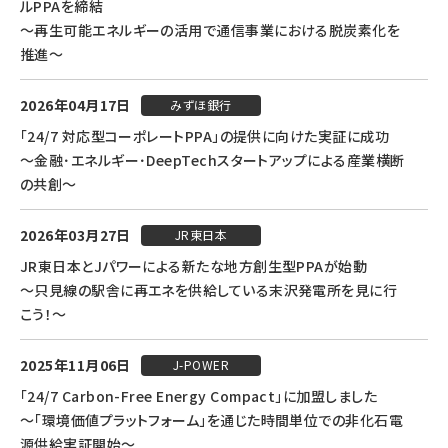
ルPPAを締結
～再生可能エネルギーの活用で通信事業における脱炭素化を
推進～
2026年04月17日
みずほ銀行
「24/7 対応型コーポレートPPA」の提供に向けた実証に成功
～金融･エネルギー･DeepTechスタートアップによる産業横断
の共創～
2026年03月27日
JR東日本
JR東日本とJパワーによる新たな地方創生型PPAが始動
～只見線の駅舎に再エネを供給している末沢発電所を見に行
こう！～
2025年11月06日
J-POWER
「24/7 Carbon-Free Energy Compact」に加盟しました
～「環境価値プラットフォーム」を通じた時間単位での非化石電
源供給実証開始～