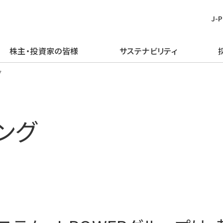
J-
株主・投資家の皆様
サステナビリティ
皆様
む
ごあいさつ
再生可能エネルギー
経営方針
TOPメッセージ
新卒採用
プレスリリース
ピックアップ
グ
企業理念・行動規範
火力発電事業
IRライブラリー
J-POWERグループのサステナビリ
経験者採用
お知らせ
J-POWERを知る
ティ
企業概要
原子力発電事業
財務・業績情報
アルムナイ採用
エネルギーを学ぶ
ング
マテリアリティの特定
J-POWERの歴史
送変電事業
株主・株式情報
障がい者採用
イベントを楽しむ
環境（E）
コンプライアンスの推進
通信・その他の事業
個人投資家の皆様へ
グループ会社採用
社会（S）
資材調達
海外事業
イベント情報
ガバナンス（G）
企業広告・広報ライブラリ
エネルギーソリューションビジネス
社債・格付情報
グリーン／トランジション・ファイナ
電子公告
ンス