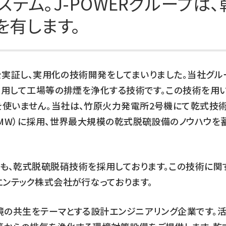
テム。J-POWERグループは、
DXの取り組み
ESGデータ集
を有します。
技術開発
術を実証し、実用化の技術開発をしてまいりました。当社グ
を利用して工場等の排煙を浄化する技術です。この技術を用
使いません。当社は、竹原火力発電所2号機にて乾式技術
0MW）に採用、世界最大規模の乾式脱硫設備のノウハウを
も、乾式脱硫脱硝技術を採用しております。この技術に関
エンテック株式会社が行なっております。
境の共生をテーマとする設計エンジニアリング企業です。