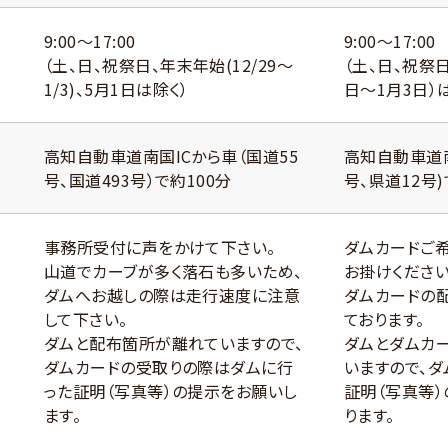
9:00〜17:00
9:00〜17:00
（土、日、祝祭日、年末年始(12/29～
（土、日、祝祭日
1/3)、5月1日は除く）
日〜1月3日）
高知自動車道南国ICから車（国道55
高知自動車道南
号、国道493号）で約100分
号、県道12号)
事務所受付に声をかけて下さい。
ダムカードご
山道でカーブが多く落石も多いため、
お掛けください
ダムへお越しの際は走行速度に注意
ダムカードの
して下さい。
ております。
ダムと配布箇所が離れていますので、
ダムとダムカ
ダムカードの受取りの際はダムに行
いますので、
った証明（写真等）の提示をお願いし
証明（写真等
ます。
ります。