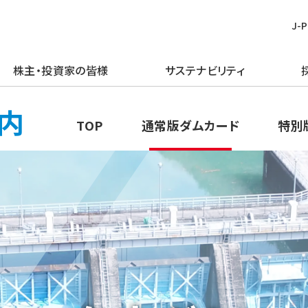
J-
株主・投資家の皆様
サステナビリティ
皆様
む
ごあいさつ
再生可能エネルギー
経営方針
TOPメッセージ
新卒採用
プレスリリース
ピックアップ
内
TOP
通常版ダムカード
特別
企業理念・行動規範
火力発電事業
IRライブラリー
J-POWERグループのサステナビリ
経験者採用
お知らせ
J-POWERを知る
ティ
企業概要
原子力発電事業
財務・業績情報
アルムナイ採用
エネルギーを学ぶ
マテリアリティの特定
J-POWERの歴史
送変電事業
株主・株式情報
障がい者採用
イベントを楽しむ
環境（E）
コンプライアンスの推進
通信・その他の事業
個人投資家の皆様へ
グループ会社採用
社会（S）
資材調達
海外事業
イベント情報
ガバナンス（G）
企業広告・広報ライブラリ
エネルギーソリューションビジネス
社債・格付情報
グリーン／トランジション・ファイナ
電子公告
ンス