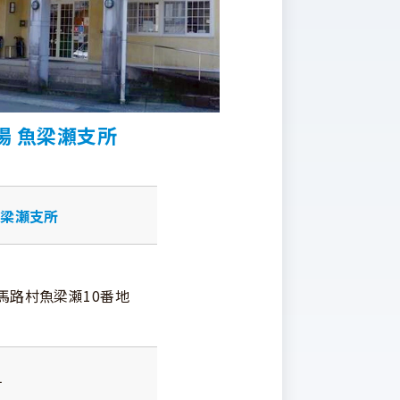
場 魚梁瀬支所
魚梁瀬支所
馬路村魚梁瀬10番地
1