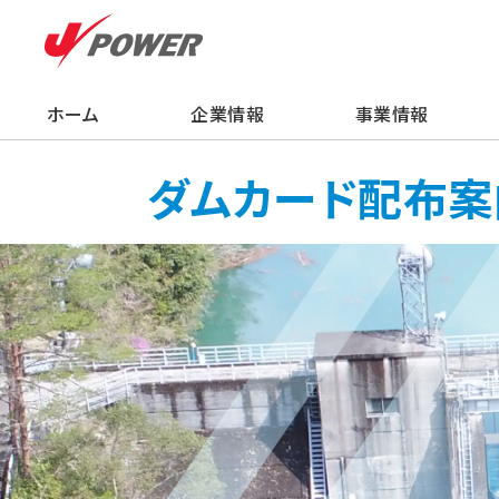
ホーム
企業情報
事業情報
企業情報
事業情報
株主・投資家の
サステナビリティ
採用情報
ニュース
知る・学ぶ・楽し
ダムカード配布案