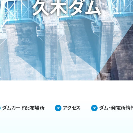
久木ダム
DXの取り組み
ESGデータ集
技術開発
ダムカード配布場所
アクセス
ダム・発電所情