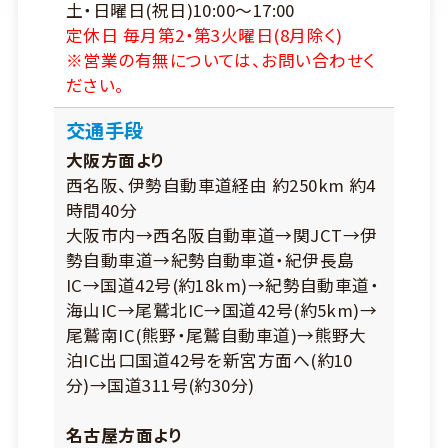
土・日曜日(祝日)10:00～17:00
定休日 毎月第2・第3火曜日(8月除く)
※営業の有無については、お問い合わせく
ださい。
交通手段
大阪方面より
西名阪、伊勢自動車道経由 約250km 約4
時間40分
大阪市内→西名阪自動車道→関JCT→伊
勢自動車道→紀勢自動車道・紀伊長島
IC→国道42号(約18km)→紀勢自動車道・
海山IC→尾鷲北IC→国道42号(約5km)→
尾鷲南IC(熊野・尾鷲自動車道)→熊野大
泊IC出口国道42号を新宮方面へ(約10
分)→国道311号(約30分)
名古屋方面より