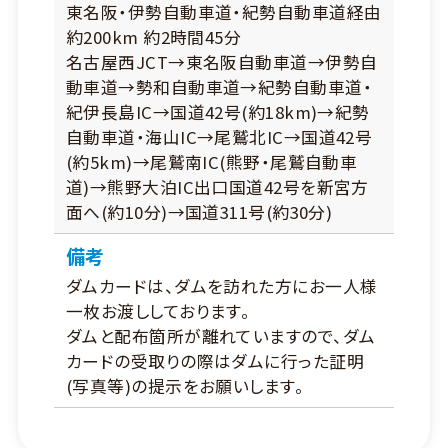
東名阪・伊勢自動車道・紀勢自動車道経由
約200km 約2時間45分
名古屋西JCT→東名阪自動車道→伊勢自
動車道→勢和自動車道→紀勢自動車道・
紀伊長島IC→国道42号(約18km)→紀勢
自動車道・海山IC→尾鷲北IC→国道42号
(約5km)→尾鷲南IC(熊野・尾鷲自動車
道)→熊野大泊IC出口国道42号を新宮方
面へ(約10分)→国道311号(約30分)
備考
ダムカードは、ダムを訪れた方にお一人様
一枚お渡ししております。
ダムと配布箇所が離れていますので、ダム
カードの受取りの際はダムに行った証明
(写真等)の提示をお願いします。