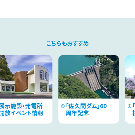
こちらもおすすめ
・発電所
「佐久間ダム」60
「御母衣
ント情報
周年記念
桜紹介サ