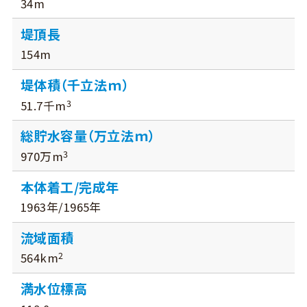
34m
堤頂長
154m
堤体積（千立法ｍ）
3
51.7千m
総貯水容量（万立法ｍ）
3
970万m
本体着工/完成年
1963年/1965年
流域面積
2
564km
満水位標高