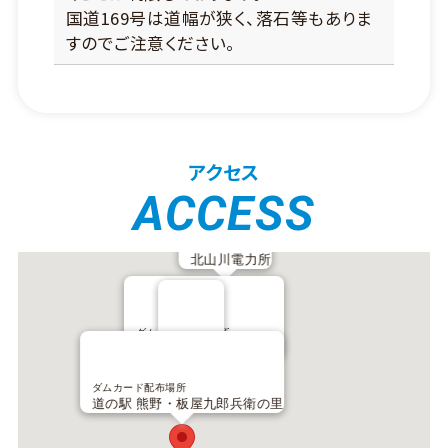
国道169号は道幅が狭く、落石等もありま
すのでご注意ください。
アクセス
ACCESS
お問い合わせ
北山川電力所
ダムカード配布場所
ダム
「北山村観光センター」
小森ダム
ダムカード配布場所
道の駅 熊野・板屋九郎兵衛の里