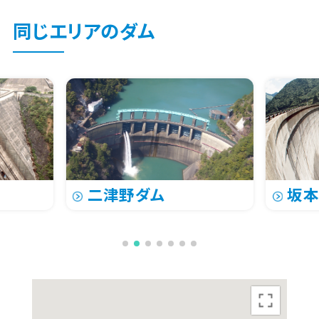
同じエリアのダム
二津野ダム
坂本