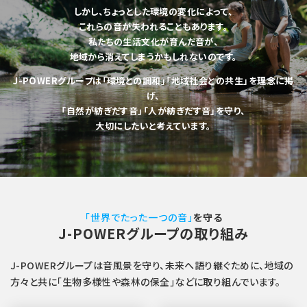
しかし、ちょっとした環境の変化によって、
これらの音が失われることもあります。
私たちの生活文化が育んだ音が、
地域から消えてしまうかもしれないのです。
J-POWERグループは「環境との調和」「地域社会との共生」を理念に掲
げ、
「自然が紡ぎだす音」「人が紡ぎだす音」を守り、
大切にしたいと考えています。
「世界でたった一つの音」
を守る
J-POWERグループの取り組み
J-POWERグループは音風景を守り、未来へ語り継ぐために、地域の
方々と共に「生物多様性や森林の保全」などに取り組んでいます。