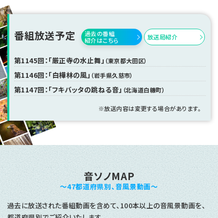
番組放送予定
過去の番組
放送局紹介
紹介はこちら
第1145回：「厳正寺の水止舞」
（東京都大田区）
第1146回：「白樺林の風」
（岩手県久慈市）
第1147回：「フキバッタの跳ねる音」
（北海道白糠町）
※放送内容は変更する場合があります。
音ソノMAP
～47都道府県別、音風景動画～
過去に放送された番組動画を含めて、100本以上の音風景動画を、
都道府県別でご紹介いたします。