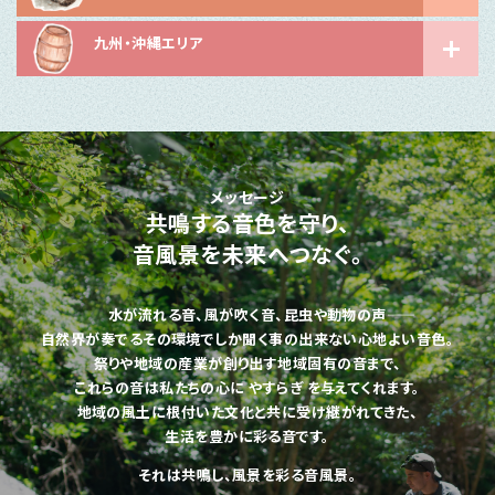
九州・沖縄エリア
メッセージ
共鳴する音色を守り、
音風景を未来へつなぐ。
水が流れる音、風が吹く音、昆虫や動物の声――
自然界が奏でるその環境でしか聞く事の出来ない心地よい音色。
祭りや地域の産業が創り出す地域固有の音まで、
これらの音は私たちの心に やすらぎ を与えてくれます。
地域の風土に根付いた文化と共に受け継がれてきた、
生活を豊かに彩る音です。
それは共鳴し、風景を彩る音風景。