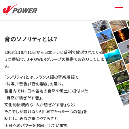
音ソノ
過去の
J-POWERグループの
音のソノリティ
メッセージ
TOP
MAP
番組紹介
取り組み
音のソノリティとは？
2003年10月11日から日本テレビ系列で放送されている
ミニ番組で、
J-POWERグループの提供でお送りしてしま
す。
「ソノリティ」とは、フランス語の音楽用語で
｢共鳴｣「音色」「音の響き」の意味。
番組内では、日本各地の自然や風土に根付いた
「自然が紡ぎだす音」、
文化的伝統的な「人が紡ぎだす音」など、
そこでしか聴けない｢世界でたった一つの音｣を
紹介し、
みなさまにやすらぎと
明日へのパワーをお届けしています。