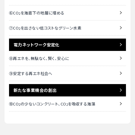
⑥
CO
を海底下の地層に埋める
2
⑦
CO
を出さない低コストなグリーン水素
2
電力ネットワーク安定化
⑧再エネを、無駄なく、賢く、安心に
⑨安定する再エネ社会へ
新たな事業機会の創出
⑩
CO
の少ないコンクリート、
CO
を吸収する海藻
2
2