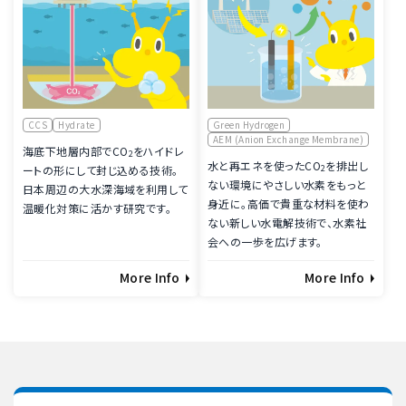
CCS
Hydrate
Green Hydrogen
AEM (Anion Exchange Membrane)
海底下地層内部で
CO
をハイドレ
2
水と再エネを使った
CO
を排出し
ートの形にして封じ込める技術。
2
ない環境にやさしい水素をもっと
日本周辺の​大水深海域を​利用して​
身近に。高価で貴重な材料を使わ
温暖化対策に​活かす研究です。
ない新しい水電解技術で、水素社
会への一歩を広げます。
More Info
More Info