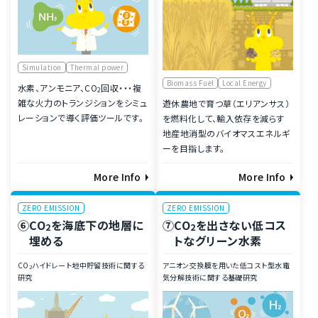
Simulation
Thermal power
Biomass Fuel
Local Energy
水素、アンモニア、
CO
回収・・・複
2
雑な火力のトランジションをシミュ
遊休農地で育つ草（エリアンサス）
レーションで導く評価ツールです。
を燃料化して、輸入依存を減らす
地産地消型のバイオマスエネルギ
ーを目指します。
More Info
More Info
ZERO EMISSION
ZERO EMISSION
⑥
CO
を海底下の地層に
⑦
CO
を出さない低コス
2
2
埋める
トなグリーン水素
CO
ハイドレート地中貯留技術に関する
アニオン交換膜を用いた低コスト型水電
2
研究
気分解技術に関する基礎研究