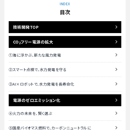
INDEX
目次
技術開発TOP
CO
フリー電源の拡大
2
①海に浮かぶ、新たな風力発電
②スマート点検で、水力発電を守る
③AI×ロボットで、水力発電を長寿命化
電源のゼロエミッション化
④火力の未来を、賢く選ぶ
⑤国産バイオマス燃料で、カーボンニュートラルに