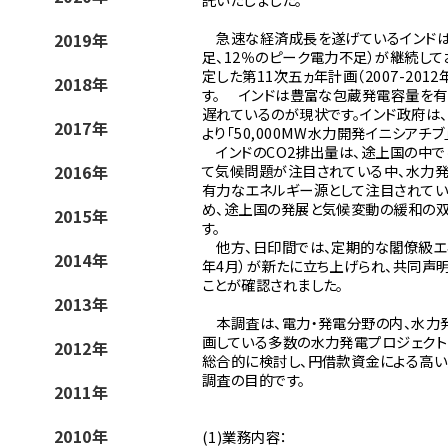
急速な経済成長を遂げているインドは、
2019年
足、12％のピーク電力不足）が継続して
定した第11次五ヵ年計画（2007-201
2018年
す。 インドは豊富な包蔵発電容量を
遅れているのが現状です。インド政府は、
2017年
より「50,000MW水力開発イニシア
インドのCO2排出量は、途上国の中で
2016年
て気候問題が注目されている中、水力発
有力なエネルギー源として注目されてい
め、途上国の発展と気候変動の緩和の双
2015年
す。
他方、日印間では、定期的な閣僚級エネ
2014年
年4月）が新たに立ち上げられ、共同声
ことが確認されました。
2013年
本調査は、電力・発電分野の内、水力
画している多数の水力発電プロジェクト
2012年
総合的に検討し、円借款資金による高
調査の目的です。
2011年
2010年
(1)業務内容：