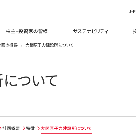
J-
株主・投資家の皆様
サステナビリティ
皆様
む
ごあいさつ
再生可能エネルギー
経営方針
TOPメッセージ
新卒採用
プレスリリース
ピックアップ
計画の概要
大間原子力建設所について
企業理念・行動規範
火力発電事業
IRライブラリー
J-POWERグループのサステナビリ
経験者採用
お知らせ
J-POWERを知る
ティ
企業概要
原子力発電事業
財務・業績情報
アルムナイ採用
エネルギーを学ぶ
所について
マテリアリティの特定
J-POWERの歴史
送変電事業
株主・株式情報
障がい者採用
イベントを楽しむ
環境（E）
コンプライアンスの推進
通信・その他の事業
個人投資家の皆様へ
グループ会社採用
社会（S）
資材調達
海外事業
イベント情報
ガバナンス（G）
企業広告・広報ライブラリ
エネルギーソリューションビジネス
社債・格付情報
グリーン／トランジション・ファイナ
電子公告
ンス
計画概要
特徴
大間原子力建設所について