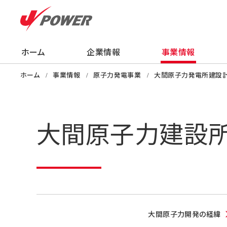
ホーム
企業情報
事業情報
企業情報
事業情報
株主・投資家の
サステナビリティ
採用情報
ニュース
知る・学ぶ・楽し
ホーム
事業情報
原子力発電事業
大間原子力発電所建設
大間原子力建設
大間原子力開発の経緯