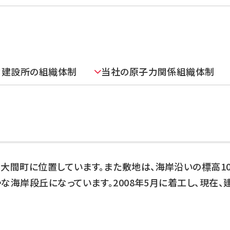
DXの取り組み
ESGデータ集
技術開発
力建設所の組織体制
当社の原子力関係組織体制
大間町に位置しています。また敷地は、海岸沿いの標高1
な海岸段丘になっています。2008年5月に着工し、現在、