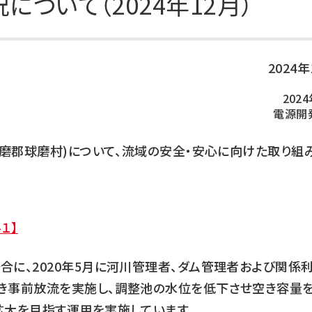
ついて（2024年12月）
DXの取り組み
ESGデータ集
技術開発
2024
202
電源開
磨郡球磨村)について、流域の安全・安心に向けた取り組
１】
合に、2020年5月に河川管理者、ダム管理者および関係
き事前放流を実施し、調整池の水位を低下させ空き容量
拡大を目指す運用を実施しています。