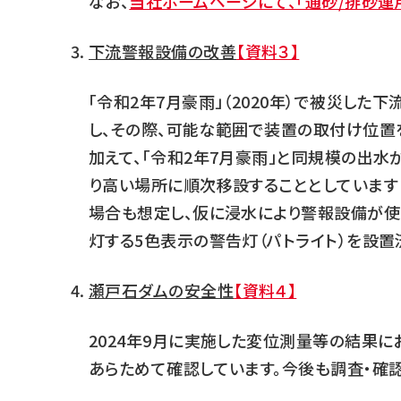
なお、
当社ホームページにて、「通砂/排砂運
下流警報設備の改善
【資料３】
「令和2年7月豪雨」（2020年）で被災した
し、その際、可能な範囲で装置の取付け位置
加えて、「令和2年7月豪雨」と同規模の出
り高い場所に順次移設することとしています（
場合も想定し、仮に浸水により警報設備が使用
灯する5色表示の警告灯（パトライト）を設置済
瀬戸石ダムの安全性
【資料４】
2024年9月に実施した変位測量等の結果
あらためて確認しています。今後も調査・確認