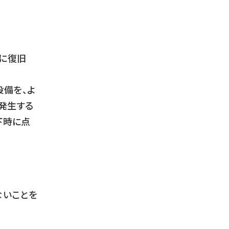
でに復旧
設備を、よ
発生する
下時に点
ないことを