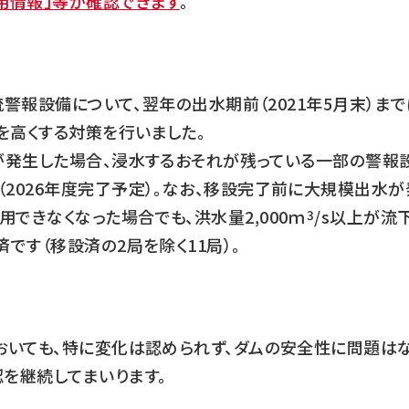
用情報」等が確認できます
。
下流警報設備について、翌年の出水期前（2021年5月末）ま
を高くする対策を行いました。
水が発生した場合、浸水するおそれが残っている一部の警報
2026年度完了予定）。なお、移設完了前に大規模出水が
できなくなった場合でも、洪水量2,000ｍ
/s以上が流
3
です（移設済の2局を除く11局）。
においても、特に変化は認められず、ダムの安全性に問題は
を継続してまいります。