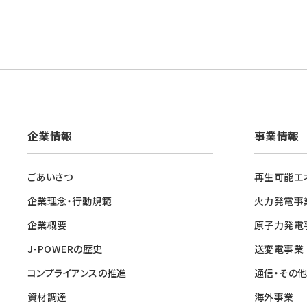
企業情報
事業情報
ごあいさつ
再生可能エ
企業理念・行動規範
火力発電事
企業概要
原子力発電
J-POWERの歴史
送変電事業
コンプライアンスの推進
通信・その
資材調達
海外事業