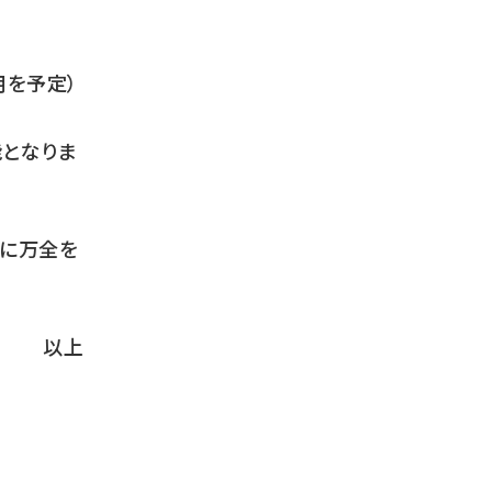
月を予定）
能となりま
転に万全を
以上