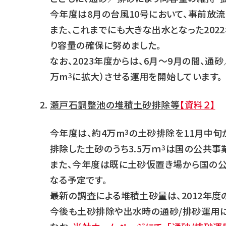
今年度は8月の台風10号において、事前放
また、これまでにも大きな出水となった2022
り容量の確保に努めました。
なお、2023年度からは、6月～9月の間、
万m
に拡大）させる運用を開始しています。
3
瀬戸石調整池の堆積土砂排除等
【資料２】
今年度は、約4万m
の土砂排除を11月中旬
3
排除した土砂のうち3.5万ｍ
は国の公共事
3
また、今年度は既に土砂仮置き場から国の公
なる予定です。
最新の調査による堆積土砂量は、2012年度
今後も土砂排除や出水時の通砂/排砂運用に