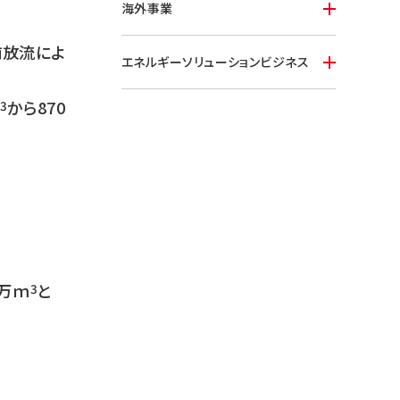
海外事業
前放流によ
エネルギーソリューションビジネス
から870
3
5万ｍ
と
3