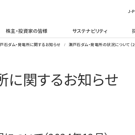
J-
株主・投資家の皆様
サステナビリティ
皆様
む
ごあいさつ
再生可能エネルギー
経営方針
TOPメッセージ
新卒採用
プレスリリース
ピックアップ
戸石ダム・発電所に関するお知らせ
瀬戸石ダム・発電所の状況について（20
企業理念・行動規範
火力発電事業
IRライブラリー
J-POWERグループのサステナビリ
経験者採用
お知らせ
J-POWERを知る
ティ
企業概要
原子力発電事業
財務・業績情報
アルムナイ採用
エネルギーを学ぶ
所に関するお知らせ
マテリアリティの特定
J-POWERの歴史
送変電事業
株主・株式情報
障がい者採用
イベントを楽しむ
環境（E）
コンプライアンスの推進
通信・その他の事業
個人投資家の皆様へ
グループ会社採用
社会（S）
資材調達
海外事業
イベント情報
ガバナンス（G）
企業広告・広報ライブラリ
エネルギーソリューションビジネス
社債・格付情報
グリーン／トランジション・ファイナ
電子公告
ンス