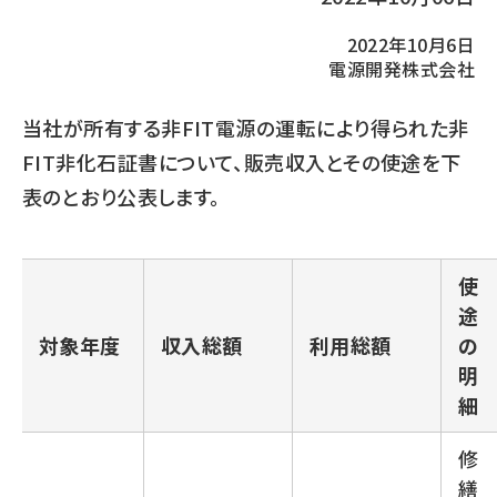
2022年10月6日
電源開発株式会社
当社が所有する非FIT電源の運転により得られた非
FIT非化石証書について、販売収入とその使途を下
表のとおり公表します。
使
途
対象年度
収入総額
利用総額
の
明
細
修
繕