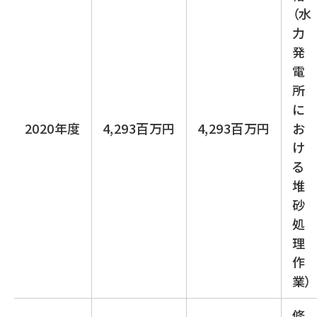
（水
力
発
電
所
に
2020年度
4,293百万円
4,293百万円
お
け
る
堆
砂
処
理
作
業）
修