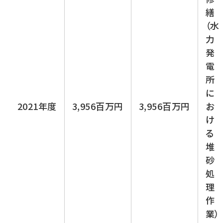
繕
（水
力
発
電
所
に
2021年度
3,956百万円
3,956百万円
お
け
る
堆
砂
処
理
作
業）