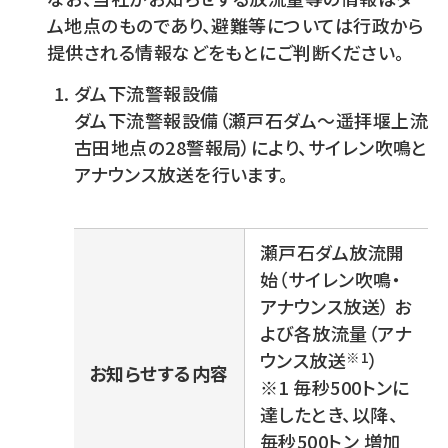
ム地点のものであり、避難等については行政から
提供される情報などをもとにご判断ください。
ダム下流警報設備
ダム下流警報設備（瀬戸石ダム～遥拝堰上流
古田地点の28警報局）により、サイレン吹鳴と
アナウンス放送を行います。
瀬戸石ダム放流開
始（サイレン吹鳴・
アナウンス放送） お
よび各放流量（アナ
ウンス放送
※1
）
お知らせする内容
※1 毎秒500トンに
達したとき、以降、
毎秒500トン 増加