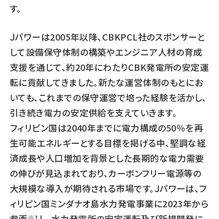
す。
Ｊパワーは2005年以降、CBKPCL社のスポンサーと
して設備保守体制の構築やエンジニア人材の育成
支援を通じて、約20年にわたりCBK発電所の安定運
転に貢献してきました。新たな運営体制のもとにお
いても、これまでの保守運営で培った経験を活かし、
引き続き電力の安定供給を支えていきます。
フィリピン国は2040年までに電力構成の50％を再
生可能エネルギーとする目標を掲げる中、堅調な経
済成長や人口増加を背景とした長期的な電力需要
の伸びが見込まれており、カーボンフリー電源等の
大規模な導入が期待される市場です。Ｊパワーは、フ
ィリピン国ミンダナオ島水力発電事業に2023年から
参画
し、水力発電所の安定運転及び新規開発に
※1