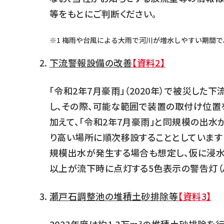
等をもとにご判断ください。
※1 梅雨や台風による大雨で河川が増水しやすい期間で
下流警報設備の改善
【資料2】
「令和2年7月豪雨」（2020年）で被災した
し、その際、可能な範囲で装置の取付け位置
加えて、「令和2年7月豪雨」と同規模の出
り高い場所に順次移設することとしています（
規模出水が発生する場合も想定し、仮に浸水に
以上が流下時に点灯する5色表示の警告灯（パ
瀬戸石調整池の堆積土砂排除等
【資料3】
3