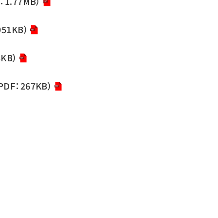
1.77MB）
51KB）
KB）
F：267KB）