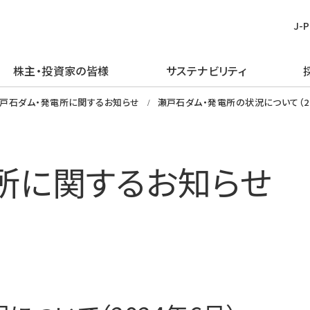
J-
株主・投資家の皆様
サステナビリティ
皆様
む
ごあいさつ
再生可能エネルギー
経営方針
TOPメッセージ
新卒採用
プレスリリース
ピックアップ
戸石ダム・発電所に関するお知らせ
瀬戸石ダム・発電所の状況について（20
企業理念・行動規範
火力発電事業
IRライブラリー
J-POWERグループのサステナビリ
経験者採用
お知らせ
J-POWERを知る
ティ
企業概要
原子力発電事業
財務・業績情報
アルムナイ採用
エネルギーを学ぶ
所に関するお知らせ
マテリアリティの特定
J-POWERの歴史
送変電事業
株主・株式情報
障がい者採用
イベントを楽しむ
環境（E）
コンプライアンスの推進
通信・その他の事業
個人投資家の皆様へ
グループ会社採用
社会（S）
資材調達
海外事業
イベント情報
ガバナンス（G）
企業広告・広報ライブラリ
エネルギーソリューションビジネス
社債・格付情報
グリーン／トランジション・ファイナ
電子公告
ンス