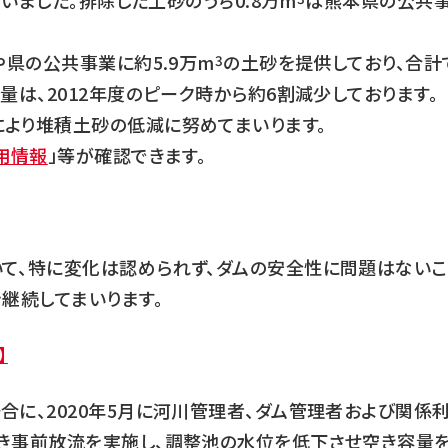
いました。排除した土砂のうち0.8万m
は熊本県の公共
や県の公共事業に約5.9万m
の土砂を提供しており、合計で
3
量は、2012年度のピーク時から約6割減少しております。
より堆積土砂の低減に努めてまいります。
用情報
」等が確認できます。
て、特に変化は認められず、ダムの安全性に問題はないこ
継続してまいります。
】
合に、2020年5月に河川管理者、ダム管理者および関係
き事前放流を実施し、調整池の水位を低下させ空き容量