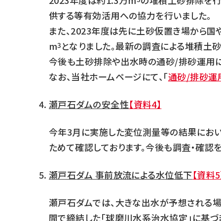
2023年度は約1.3万m
の堆積土砂排除を行
供する等有効活用への協力を行いました。
また、2023年度は先に土砂仮置き場から国
m
となりました。最新の調査による堆積土砂
3
今後も土砂排除や出水時の通砂/排砂運用に
なお、当社ホームページにて、「
通砂/排砂運
瀬戸石ダムの安全性
【資料4】
今年3月に実施した変位測量等の結果におい
ためて確認しております。今後も調査・確認を
瀬戸石ダム 事前放流による水位低下
【資料5
瀬戸石ダムでは、大きな出水が予想される場
間で締結した「球磨川水系治水協定」に基づ