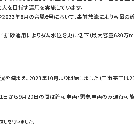
拡大を目指す運用を実施しています。
や2023年8月の台風6号において、事前放流により容量の
通砂／排砂運用によりダム水位を更に低下（最大容量680万m
踏まえ、2023年10月より開始しました（工事完了は20
1日から9月20日の間は許可車両・緊急車両のみ通行可
見直しを行いました。