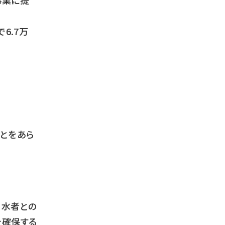
事業に提
6.7万
とをあら
利水者との
を確保する