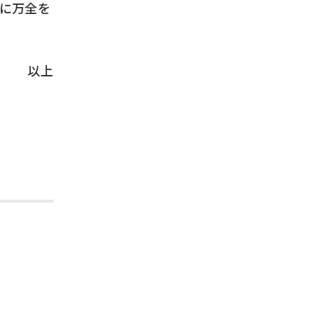
転に万全を
以上