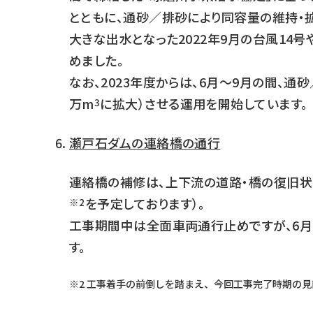
とともに、通砂／排砂により同容量の維持・
大きな出水となった2022年9月の台風14号
めました。
なお、2023年度からは、6月～9月の間、
万m
に拡大）させる運用を開始しています。
3
瀬戸石ダムの連絡橋の通行
連絡橋の補修は、上下流の道路・橋の復旧状況を
を予定しております）。
※2
工事期間中は全面車両通行止めですが、6月
す。
※2 工事着手の前倒しを踏まえ、今回工事完了時期の