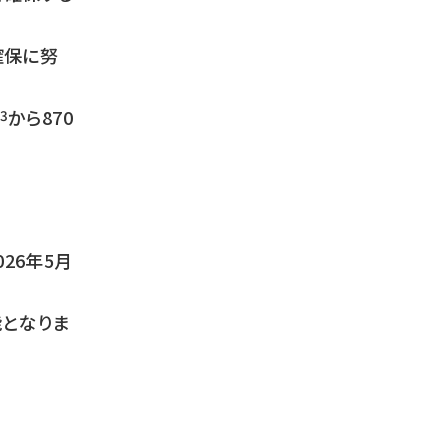
確保に努
から870
3
26年5月
能となりま