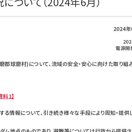
ついて（2024年6月）
DXの取り組み
ESGデータ集
技術開発
2024
20
電源開
磨郡球磨村)について、流域の安全・安心に向けた取り組
資料1】
する情報について、引き続き様々な手段により周知・提供
ダム地点のものであり、避難等については行政から提供