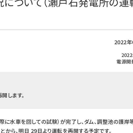
況について（瀬戸石発電所の運
DXの取り組み
ESGデータ集
技術開発
2022
202
電源開
再開します。
実際に水車を回しての試験）が完了し、ダム、調整池の護岸
から、明日 29日より運転を再開する予定です。