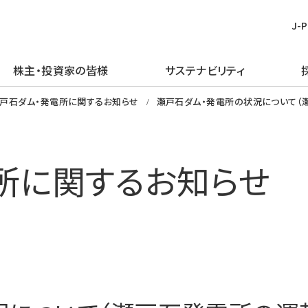
J-
株主・投資家の皆様
サステナビリティ
皆様
む
ごあいさつ
再生可能エネルギー
経営方針
TOPメッセージ
新卒採用
プレスリリース
ピックアップ
戸石ダム・発電所に関するお知らせ
瀬戸石ダム・発電所の状況について（
企業理念・行動規範
火力発電事業
IRライブラリー
J-POWERグループのサステナビリ
経験者採用
お知らせ
J-POWERを知る
ティ
企業概要
原子力発電事業
財務・業績情報
アルムナイ採用
エネルギーを学ぶ
所に関するお知らせ
マテリアリティの特定
J-POWERの歴史
送変電事業
株主・株式情報
障がい者採用
イベントを楽しむ
環境（E）
コンプライアンスの推進
通信・その他の事業
個人投資家の皆様へ
グループ会社採用
社会（S）
資材調達
海外事業
イベント情報
ガバナンス（G）
企業広告・広報ライブラリ
エネルギーソリューションビジネス
社債・格付情報
グリーン／トランジション・ファイナ
電子公告
ンス