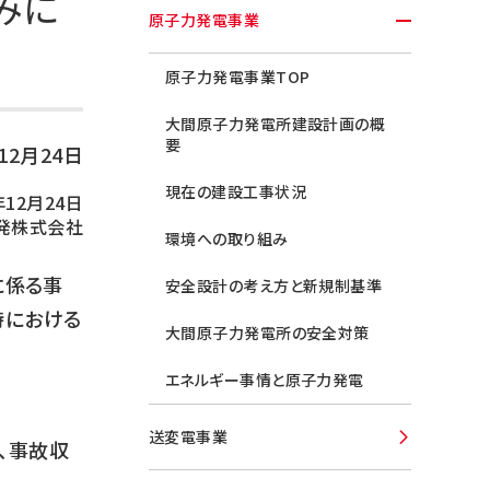
みに
原子力発電事業
原子力発電事業TOP
大間原子力発電所建設計画の概
要
年12月24日
現在の建設工事状況
年12月24日
発株式会社
環境への取り組み
に係る事
安全設計の考え方と新規制基準
時における
大間原子力発電所の安全対策
エネルギー事情と原子力発電
送変電事業
、事故収