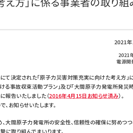
考え方」に係る事業者の取り組
DXの取り組み
ESGデータ集
技術開発
2021
2021
電源開
会議にて決定された「原子力災害対策充実に向けた考え方」
おける事故収束活動プラン」及び「大間原子力発電所発災
に報告いたしました（
2016年4月15日お知らせ済み
）。
で、お知らせいたします。
め、大間原子力発電所の安全性、信頼性の確保に努めつつ
摯に取り組んでまいります。