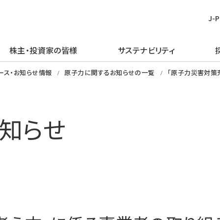
J-
株主・投資家の皆様
サステナビリティ
皆様
む
ごあいさつ
再生可能エネルギー
経営方針
TOPメッセージ
新卒採用
プレスリリース
ピックアップ
ース・お知らせ情報
原子力に関するお知らせの一覧
「原子力災害対策
企業理念・行動規範
火力発電事業
IRライブラリー
J-POWERグループのサステナビリ
経験者採用
お知らせ
J-POWERを知る
ティ
企業概要
原子力発電事業
財務・業績情報
アルムナイ採用
エネルギーを学ぶ
知らせ
マテリアリティの特定
J-POWERの歴史
送変電事業
株主・株式情報
障がい者採用
イベントを楽しむ
環境（E）
コンプライアンスの推進
通信・その他の事業
個人投資家の皆様へ
グループ会社採用
社会（S）
資材調達
海外事業
イベント情報
ガバナンス（G）
企業広告・広報ライブラリ
エネルギーソリューションビジネス
社債・格付情報
グリーン／トランジション・ファイナ
電子公告
ンス