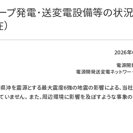
DXの取り組み
ESGデータ集
ープ発電･送変電設備等の状
技術開発
在）
2026
電源開
電源開発送変電ネットワー
た岩手県沖を震源とする最大震度6強の地震の影響による、当
ていません。 また、周辺環境に影響を及ぼすような事象