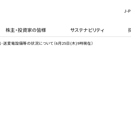
J-
株主・投資家の皆様
サステナビリティ
皆様
む
ごあいさつ
再生可能エネルギー
経営方針
TOPメッセージ
新卒採用
プレスリリース
ピックアップ
送変電設備等の状況について（6月25日(木)9時現在）
企業理念・行動規範
火力発電事業
IRライブラリー
J-POWERグループのサステナビリ
経験者採用
お知らせ
J-POWERを知る
ティ
企業概要
原子力発電事業
財務・業績情報
アルムナイ採用
エネルギーを学ぶ
マテリアリティの特定
J-POWERの歴史
送変電事業
株主・株式情報
障がい者採用
イベントを楽しむ
環境（E）
コンプライアンスの推進
通信・その他の事業
個人投資家の皆様へ
グループ会社採用
社会（S）
資材調達
海外事業
イベント情報
ガバナンス（G）
企業広告・広報ライブラリ
エネルギーソリューションビジネス
社債・格付情報
グリーン／トランジション・ファイナ
電子公告
ンス