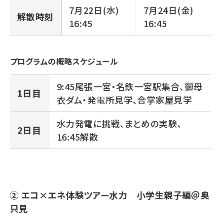
7月22日(水)
7月24日(金)
解散時刻
16:45
16:45
プログラムの概略スケジュール
9:45尾張一宮・名鉄一宮駅集合、御母
1日目
衣ダム・発電所見学、合掌家屋見学
水力発電に挑戦、まとめの実験、
2日目
16:45解散
② エコ×エネ体験ツアー水力 小学生親子編＠奥
只見