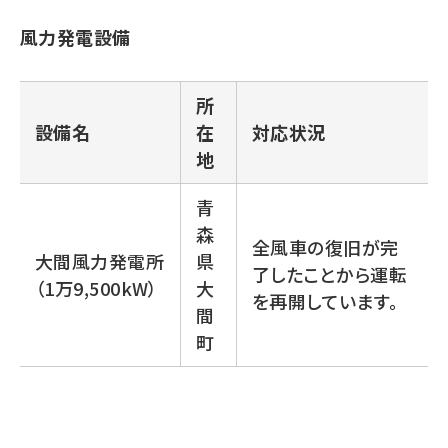
風力発電設備
所
設備名
在
対応状況
地
青
森
全風車の復旧が完
大間風力発電所
県
了したことから運転
（1万9,500kW）
大
を再開しています。
間
町