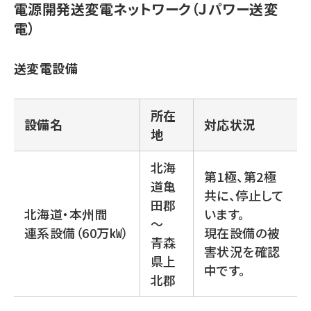
電源開発送変電ネットワーク（Ｊパワー送変
電）
送変電設備
所在
設備名
対応状況
地
北海
第1極、第2極
道亀
共に、停止して
田郡
北海道・本州間
います。
～
連系設備（60万㎾）
現在設備の被
青森
害状況を確認
県上
中です。
北郡