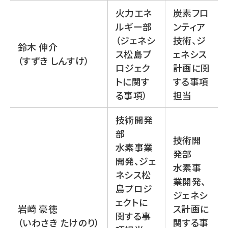
火力エネ
炭素フロ
ルギー部
ンティア
（ジェネシ
技術、ジ
鈴木 伸介
ス松島プ
ェネシス
（すずき しんすけ）
ロジェク
計画に関
トに関す
する事項
る事項）
担当
技術開発
部
技術開
水素事業
発部
開発、ジェ
水素事
ネシス松
業開発、
島プロジ
ジェネシ
ェクトに
岩崎 豪徳
ス計画に
関する事
（いわさき たけのり）
関する事