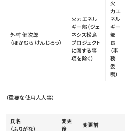
火
力エ
火力エネル
ネル
ギー部（ジェ
ギー
外村 健次郎
ネシス松島
部
（ほかむら けんじろう）
プロジェクト
長
に関する事
（事
項を除く）
務
委
嘱）
（重要な使用人人事）
氏名
変更
変更前
（ふりがな）
後