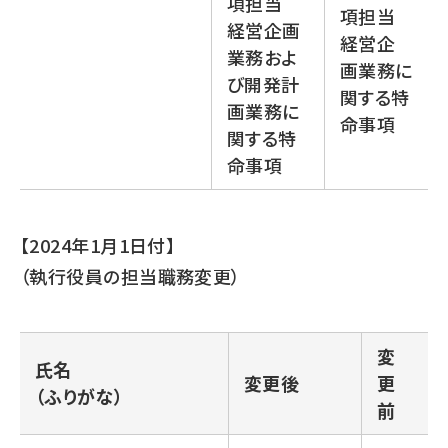
項担当
項担当
経営企画
経営企
業務およ
画業務に
び開発計
関する特
画業務に
命事項
関する特
命事項
【2024年1月1日付】
（執行役員の担当職務変更）
変
氏名
変更後
更
（ふりがな）
前