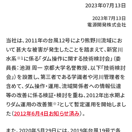
2023年07月13日
2023年7月13日
電源開発株式会社
当社は、2011年の台風12号により熊野川流域にお
いて甚大な被害が発生したことを踏まえて、新宮川
水系
に係る「ダム操作に関する技術検討会」（委
※1
員長：池淵 周一 京都大学名誉教授、以下「技術検討
会」）を設置し、第三者である学識者や河川管理者を
含めて、ダム操作・運用、流域関係者への情報伝達
等の改善に係る検証・検討を重ね、2012年出水期よ
りダム運用の改善策
として暫定運用を開始しまし
※2
た（
2012年6月4日お知らせ済み
）。
また、2020年5月29日には、2019年台風19号で各