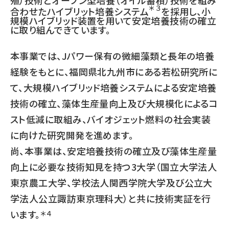
殖）技術とオープン型培養（オイル蓄積）技術を組み
＊３
合わせたハイブリット培養システム
を採用し、小
規模ハイブリッド装置を用いて安定培養技術の確立
に取り組んできています。
本事業では、Jパワー保有の微細藻類と長年の培養
経験をもとに、福岡県北九州市にある若松研究所に
て、大規模ハイブリッド培養システムによる安定培養
技術の確立、藻体生産量向上及び大規模化によるコ
スト低減に取組み、バイオジェット燃料の社会実装
に向けた研究開発を進めます。
尚、本事業は、安定培養技術の確立及び藻体生産量
向上に必要な技術知見を持つ3大学（国立大学法人
東京農工大学、学校法人関西学院大学及び公立大
学法人公立諏訪東京理科大）と共に技術実証を行
います。
＊４