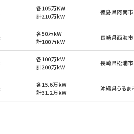
各105万KW
機
徳島県阿南市
計210万kW
各50万kW
機
長崎県西海市
計100万kW
各100万kW
機
長崎県松浦市
計200万kW
各15.6万kW
機
沖縄県うるま
計31.2万kW