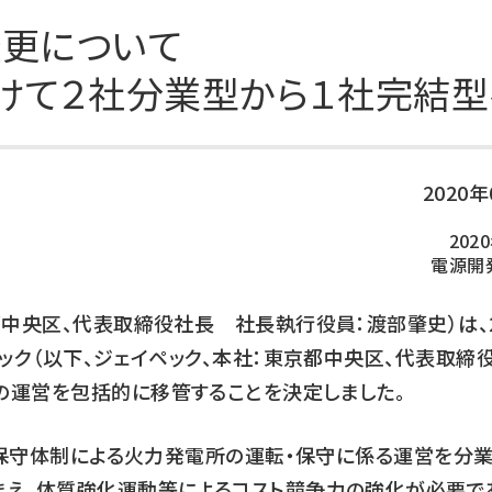
DXの取り組み
ESGデータ集
更について
技術開発
けて２社分業型から１社完結
2020
202
電源開
中央区、代表取締役社長 社長執行役員：渡部肇史）は、2
ペック（以下、ジェイペック、本社：東京都中央区、代表取
の運営を包括的に移管することを決定しました。
体的保守体制による火力発電所の運転・保守に係る運営を分
まえ、体質強化運動等によるコスト競争力の強化が必要で