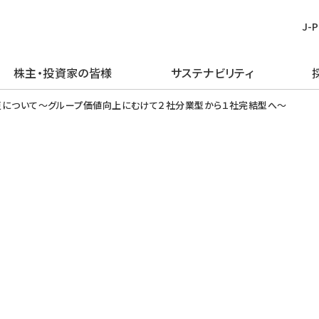
J-
株主・投資家の皆様
サステナビリティ
皆様
む
ごあいさつ
再生可能エネルギー
経営方針
TOPメッセージ
新卒採用
プレスリリース
ピックアップ
について～グループ価値向上にむけて２社分業型から１社完結型へ～
企業理念・行動規範
火力発電事業
IRライブラリー
J-POWERグループのサステナビリ
経験者採用
お知らせ
J-POWERを知る
ティ
企業概要
原子力発電事業
財務・業績情報
アルムナイ採用
エネルギーを学ぶ
マテリアリティの特定
J-POWERの歴史
送変電事業
株主・株式情報
障がい者採用
イベントを楽しむ
環境（E）
コンプライアンスの推進
通信・その他の事業
個人投資家の皆様へ
グループ会社採用
社会（S）
資材調達
海外事業
イベント情報
ガバナンス（G）
企業広告・広報ライブラリ
エネルギーソリューションビジネス
社債・格付情報
グリーン／トランジション・ファイナ
電子公告
ンス