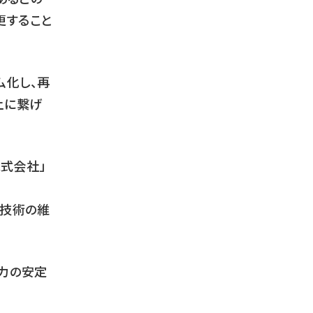
更すること
ム化し、再
上に繋げ
株式会社」
力技術の維
電力の安定