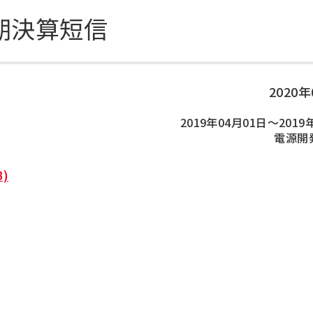
DXの取り組み
ESGデータ集
半期決算短信
技術開発
2020
2019年04月01日～2019
電源開
)