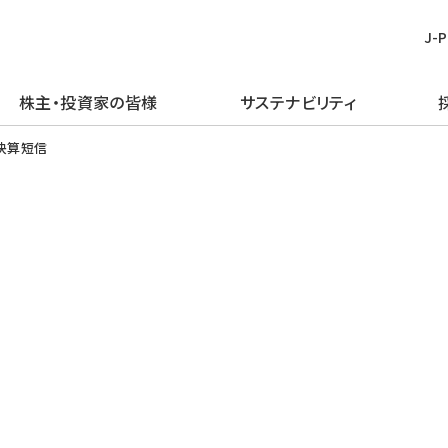
J-
株主・投資家の皆様
サステナビリティ
皆様
む
ごあいさつ
再生可能エネルギー
経営方針
TOPメッセージ
新卒採用
プレスリリース
ピックアップ
期決算短信
企業理念・行動規範
火力発電事業
IRライブラリー
J-POWERグループのサステナビリ
経験者採用
お知らせ
J-POWERを知る
ティ
企業概要
原子力発電事業
財務・業績情報
アルムナイ採用
エネルギーを学ぶ
マテリアリティの特定
J-POWERの歴史
送変電事業
株主・株式情報
障がい者採用
イベントを楽しむ
環境（E）
コンプライアンスの推進
通信・その他の事業
個人投資家の皆様へ
グループ会社採用
社会（S）
資材調達
海外事業
イベント情報
ガバナンス（G）
企業広告・広報ライブラリ
エネルギーソリューションビジネス
社債・格付情報
グリーン／トランジション・ファイナ
電子公告
ンス