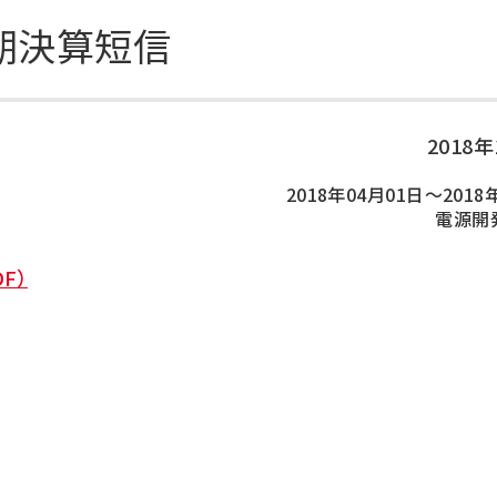
DXの取り組み
ESGデータ集
半期決算短信
技術開発
2018
2018年04月01日～2018
電源開
F）