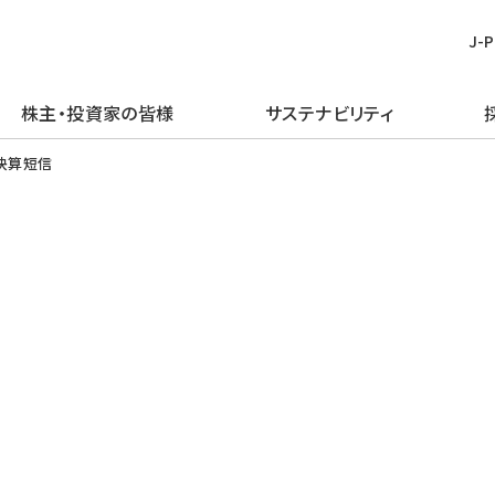
J-
株主・投資家の皆様
サステナビリティ
皆様
む
ごあいさつ
再生可能エネルギー
経営方針
TOPメッセージ
新卒採用
プレスリリース
ピックアップ
期決算短信
企業理念・行動規範
火力発電事業
IRライブラリー
J-POWERグループのサステナビリ
経験者採用
お知らせ
J-POWERを知る
ティ
企業概要
原子力発電事業
財務・業績情報
アルムナイ採用
エネルギーを学ぶ
マテリアリティの特定
J-POWERの歴史
送変電事業
株主・株式情報
障がい者採用
イベントを楽しむ
環境（E）
コンプライアンスの推進
通信・その他の事業
個人投資家の皆様へ
グループ会社採用
社会（S）
資材調達
海外事業
イベント情報
ガバナンス（G）
企業広告・広報ライブラリ
エネルギーソリューションビジネス
社債・格付情報
グリーン／トランジション・ファイナ
電子公告
ンス