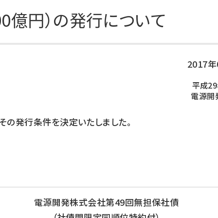
DXの取り組み
ESGデータ集
00億円）の発行について
技術開発
2017
平成29
電源開
その発行条件を決定いたしました。
電源開発株式会社第49回無担保社債
（社債間限定同順位特約付）