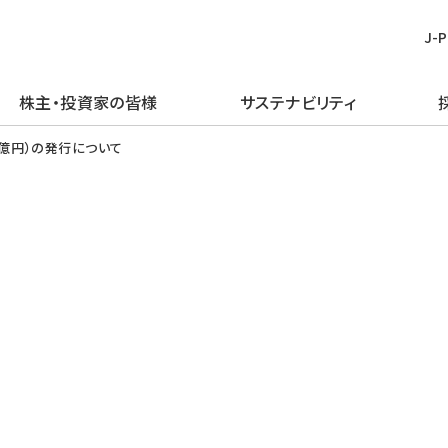
J-
株主・投資家の皆様
サステナビリティ
皆様
む
ごあいさつ
再生可能エネルギー
経営方針
TOPメッセージ
新卒採用
プレスリリース
ピックアップ
0億円）の発行について
企業理念・行動規範
火力発電事業
IRライブラリー
J-POWERグループのサステナビリ
経験者採用
お知らせ
J-POWERを知る
ティ
企業概要
原子力発電事業
財務・業績情報
アルムナイ採用
エネルギーを学ぶ
マテリアリティの特定
J-POWERの歴史
送変電事業
株主・株式情報
障がい者採用
イベントを楽しむ
環境（E）
コンプライアンスの推進
通信・その他の事業
個人投資家の皆様へ
グループ会社採用
社会（S）
資材調達
海外事業
イベント情報
ガバナンス（G）
企業広告・広報ライブラリ
エネルギーソリューションビジネス
社債・格付情報
グリーン／トランジション・ファイナ
電子公告
ンス