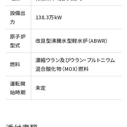
設備出
138.3万kW
力
原子炉
改良型沸騰水型軽水炉（ABWR）
型式
濃縮ウラン及びウラン・プルトニウム
燃料
混合酸化物（MOX）燃料
運転開
未定
始時期