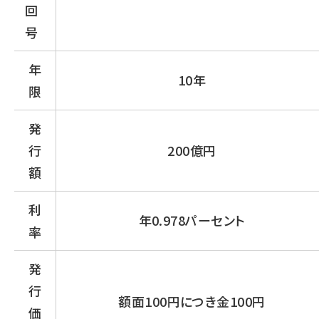
回
号
年
10年
限
発
行
200億円
額
利
年0.978パーセント
率
発
行
額面100円につき金100円
価