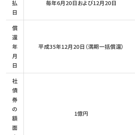
払
毎年6月20日および12月20日
日
償
還
年
平成35年12月20日（満期一括償還）
月
日
社
債
券
の
1億円
額
面