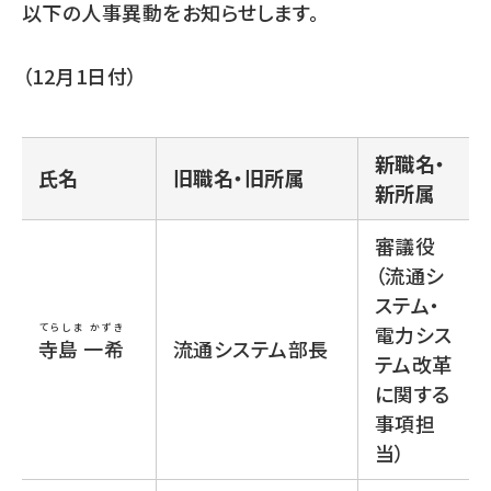
以下の人事異動をお知らせします。
（12月1日付）
新職名・
氏名
旧職名・旧所属
新所属
審議役
（流通シ
ステム・
てらしま かずき
電力シス
寺島 一希
流通システム部長
テム改革
に関する
事項担
当）