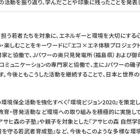
の活動を振り返り、学んだことや印象に残ったことを発表し
を担う若者たちを対象に、エネルギーと環境を大切にする
い・楽しむことをキーワードに『エコ×エネ体験プロジェクト
門家と協働で、Ｊパワーの奥只見発電所（福島県）および御
コミュニケーションの専門家と協働で、主にＪパワーの磯
す。今後ともこうした活動を継続することで、日本と世界
の環境保全活動を強化すべく『環境ビジョン2020』を策定し
教育・啓発活動など環境への取り組みを積極的に実施して
サヒ森の子塾』や親子を対象とした『アサヒの森 自然学園
境を守る若武者育成塾』など、今後もこのような多様な環