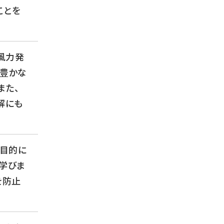
ことを
風力発
の豊かな
また、
解にも
を目的に
学びま
を防止