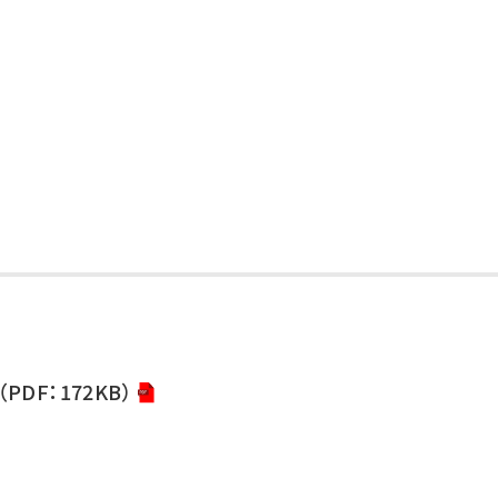
DF：172KB）