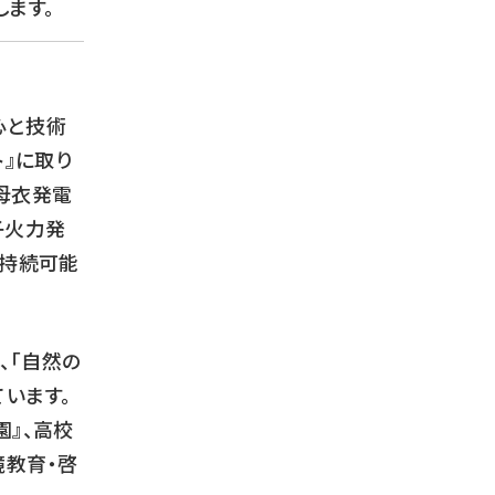
ます。
心と技術
』に取り
母衣発電
子火力発
の持続可能
、「自然の
います。
』、高校
境教育・啓