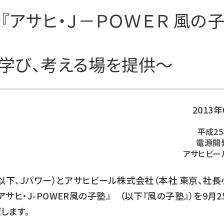
DXの取り組み
ESGデータ集
アサヒ・Ｊ－ＰＯＷＥＲ 風の子
技術開発
学び、考える場を提供～
2013
平成25
電源開
アサヒビー
以下、Ｊパワー）とアサヒビール株式会社（本社 東京、社
ヒ・J-POWER風の子塾』 （以下『風の子塾』）を9月25
します。