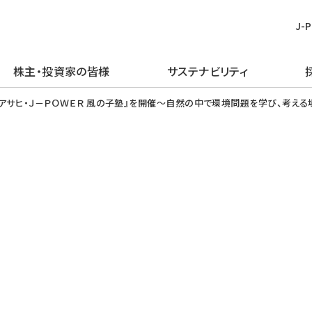
J-
株主・投資家の皆様
サステナビリティ
皆様
む
ごあいさつ
再生可能エネルギー
経営方針
TOPメッセージ
新卒採用
プレスリリース
ピックアップ
アサヒ・Ｊ－ＰＯＷＥＲ 風の子塾』を開催～自然の中で環境問題を学び、考える
企業理念・行動規範
火力発電事業
IRライブラリー
J-POWERグループのサステナビリ
経験者採用
お知らせ
J-POWERを知る
ティ
企業概要
原子力発電事業
財務・業績情報
アルムナイ採用
エネルギーを学ぶ
マテリアリティの特定
J-POWERの歴史
送変電事業
株主・株式情報
障がい者採用
イベントを楽しむ
環境（E）
コンプライアンスの推進
通信・その他の事業
個人投資家の皆様へ
グループ会社採用
社会（S）
資材調達
海外事業
イベント情報
ガバナンス（G）
企業広告・広報ライブラリ
エネルギーソリューションビジネス
社債・格付情報
グリーン／トランジション・ファイナ
電子公告
ンス