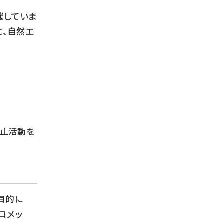
催していま
に、自然エ
防止活動を
目的に
コメッ