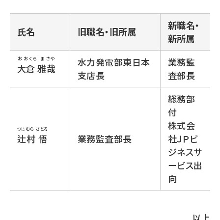
新職名・
氏名
旧職名・旧所属
新所属
おおくら まさや
水力発電部東日本
業務監
大倉 雅哉
支店長
査部長
総務部
付
株式会
つじむら さとる
辻村 悟
業務監査部長
社ＪＰビ
ジネスサ
ービス出
向
以上