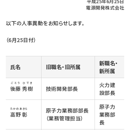
平成25年6月25日
電源開発株式会社
以下の人事異動をお知らせします。
（6月25日付）
新職名・
氏名
旧職名・旧所属
新所属
ごとう ひでき
火力建
後藤 秀樹
技術開発部長
設部長
原子力
原子力業務部部長
たかの あきら
高野 彰
業務部
（業務管理担当）
長