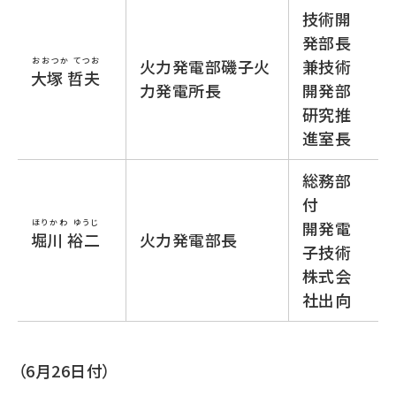
技術開
発部長
おおつか てつお
火力発電部磯子火
兼技術
大塚 哲夫
力発電所長
開発部
研究推
進室長
総務部
付
ほりかわ ゆうじ
開発電
堀川 裕二
火力発電部長
子技術
株式会
社出向
（6月26日付）