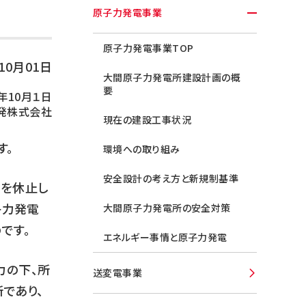
原子力発電事業
原子力発電事業TOP
年10月01日
大間原子力発電所建設計画の概
要
年10月１日
発株式会社
現在の建設工事状況
す。
環境への取り組み
安全設計の考え方と新規制基準
事を休止し
子力発電
大間原子力発電所の安全対策
です。
エネルギー事情と原子力発電
力の下、所
送変電事業
であり、