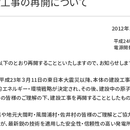
工事の再開について
DXの取り組み
ESGデータ集
技術開発
2012
平成24
電源開
下のとおり再開することといたしますので、お知らせしま
平成23年３月11日の東日本大震災以降、本体の建設工
新的エネルギー・環境戦略が決定され、その後、建設中の原
の皆様のご理解の下、建設工事を再開することとしたもの
県や地元大間町・風間浦村・佐井村の皆様のご理解とご協
が、最新鋭の技術を適用した安全性・信頼性の高い発電所