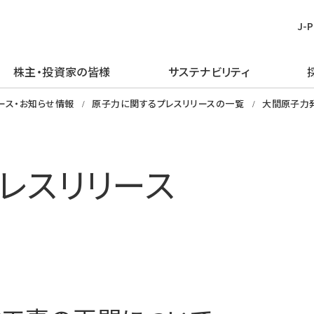
J-
株主・投資家の皆様
サステナビリティ
皆様
む
ごあいさつ
再生可能エネルギー
経営方針
TOPメッセージ
新卒採用
プレスリリース
ピックアップ
ース・お知らせ情報
原子力に関するプレスリリースの一覧
大間原子力
企業理念・行動規範
火力発電事業
IRライブラリー
J-POWERグループのサステナビリ
経験者採用
お知らせ
J-POWERを知る
ティ
企業概要
原子力発電事業
財務・業績情報
アルムナイ採用
エネルギーを学ぶ
レスリリース
マテリアリティの特定
J-POWERの歴史
送変電事業
株主・株式情報
障がい者採用
イベントを楽しむ
環境（E）
コンプライアンスの推進
通信・その他の事業
個人投資家の皆様へ
グループ会社採用
社会（S）
資材調達
海外事業
イベント情報
ガバナンス（G）
企業広告・広報ライブラリ
エネルギーソリューションビジネス
社債・格付情報
グリーン／トランジション・ファイナ
電子公告
ンス