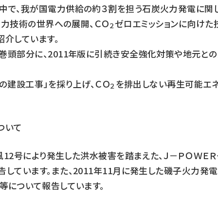
で、我が国電力供給の約３割を担う石炭火力発電に関し
火力技術の世界への展開、ＣＯ
ゼロエミッションに向けた
２
紹介しています。
頭部分に、2011年版に引続き安全強化対策や地元と
の建設工事」を採り上げ、ＣＯ
を排出しない再生可能エ
２
ついて
風12号により発生した洪水被害を踏まえた、Ｊ－ＰＯＷＥＲ
しています。また、2011年11月に発生した磯子火力発
等について報告しています。