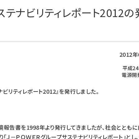
DXの取り組み
ESGデータ集
ステナビリティレポート2012の
技術開発
2012
平成24
電源開
ビリティレポート2012』を発行しました。
報告書を1998年より発行してきましたが、社会とともに
り「Ｊ－ＰＯＷＥＲグループサステナビリティレポート」とし