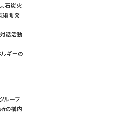
、石炭火
技術開発
の対話活動
ネルギーの
グループ
電所の構内