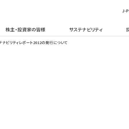
J-
株主・投資家の皆様
サステナビリティ
皆様
む
ごあいさつ
再生可能エネルギー
経営方針
TOPメッセージ
新卒採用
プレスリリース
ピックアップ
テナビリティレポート2012の発行について
企業理念・行動規範
火力発電事業
IRライブラリー
J-POWERグループのサステナビリ
経験者採用
お知らせ
J-POWERを知る
ティ
企業概要
原子力発電事業
財務・業績情報
アルムナイ採用
エネルギーを学ぶ
マテリアリティの特定
J-POWERの歴史
送変電事業
株主・株式情報
障がい者採用
イベントを楽しむ
環境（E）
コンプライアンスの推進
通信・その他の事業
個人投資家の皆様へ
グループ会社採用
社会（S）
資材調達
海外事業
イベント情報
ガバナンス（G）
企業広告・広報ライブラリ
エネルギーソリューションビジネス
社債・格付情報
グリーン／トランジション・ファイナ
電子公告
ンス