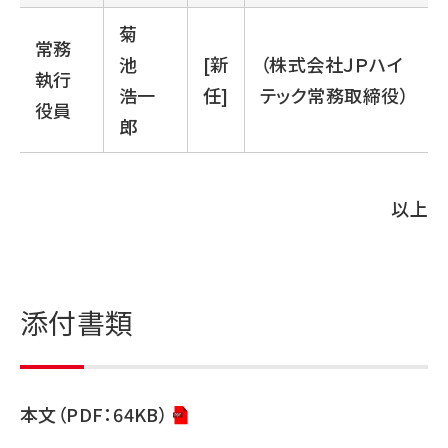
菊
常務
池
[新
（株式会社ＪＰハイ
執行
浩一
任]
テック常務取締役）
役員
郎
以上
添付書類
本文（PDF：64KB）