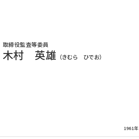
DXの取り組み
ESGデータ集
技術開発
取締役監査等委員
木村 英雄
（きむら ひでお）
1961