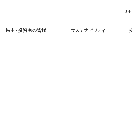
J-
株主・投資家の皆様
サステナビリティ
皆様
む
ごあいさつ
再生可能エネルギー
経営方針
TOPメッセージ
新卒採用
プレスリリース
ピックアップ
企業理念・行動規範
火力発電事業
IRライブラリー
J-POWERグループのサステナビリ
経験者採用
お知らせ
J-POWERを知る
ティ
企業概要
原子力発電事業
財務・業績情報
アルムナイ採用
エネルギーを学ぶ
マテリアリティの特定
J-POWERの歴史
送変電事業
株主・株式情報
障がい者採用
イベントを楽しむ
環境（E）
コンプライアンスの推進
通信・その他の事業
個人投資家の皆様へ
グループ会社採用
社会（S）
資材調達
海外事業
イベント情報
ガバナンス（G）
企業広告・広報ライブラリ
エネルギーソリューションビジネス
社債・格付情報
グリーン／トランジション・ファイナ
電子公告
ンス