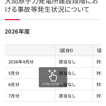
大間原子力発電所建設段階にお
ける事故等発生状況について
2026年度
（区分I）
（区分
2026年4月分
該当なし
対象
5月分
該当なし
対象
6月分
該当なし
対象
スクロールできます
7月分
該当なし
対象