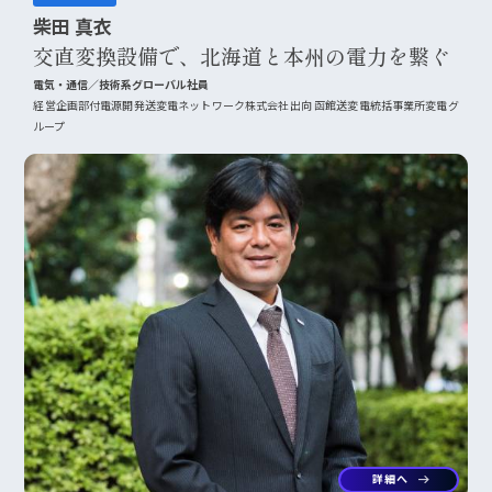
柴田 真衣
交直変換設備で、北海道と本州の電力を繋ぐ
電気・通信／技術系グローバル社員
経営企画部付電源開発送変電ネットワーク株式会社出向 函館送変電統括事業所変電グ
ループ
詳細へ
arrow_right_alt