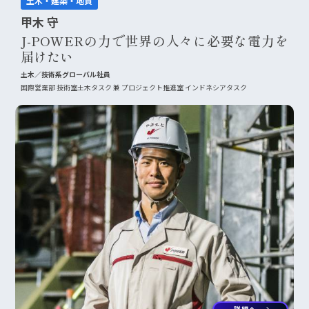
土木・建築・地質
甲木 守
J-POWERの力で世界の人々に必要な電力を
届けたい
土木／技術系グローバル社員
国際営業部 技術室土木タスク 兼 プロジェクト推進室 インドネシアタスク
詳細へ