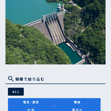
search
職種で絞り込む
ALL
電気･通信
機械
化学
原子力