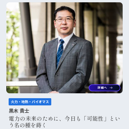
詳細へ
arrow_right_alt
火力・地熱・バイオマス
黒木 貴士
電力の未来のために、今日も「可能性」とい
う名の種を蒔く