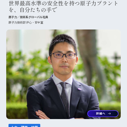
世界最高水準の安全性を持つ原子力プラント
を、自分たちの手で
原子力／技術系グローバル社員
原子力技術部 炉心・安全室
詳細へ
arrow_right_alt