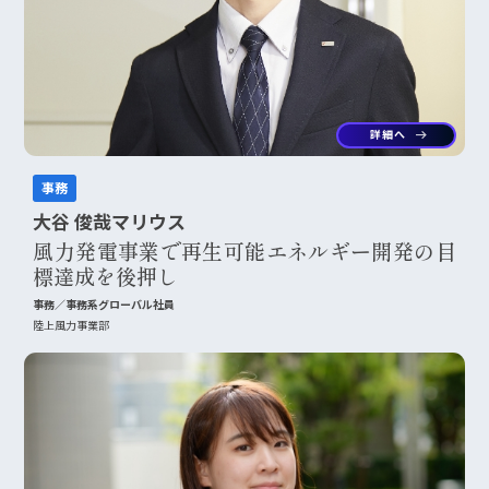
詳細へ
arrow_right_alt
事務
大谷 俊哉マリウス
風力発電事業で再生可能エネルギー開発の目
標達成を後押し
事務／事務系グローバル社員
陸上風力事業部