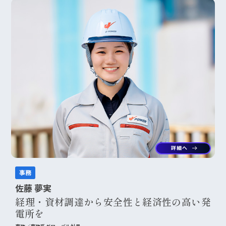
詳細へ
arrow_right_alt
事務
佐藤 夢実
経理・資材調達から安全性と経済性の高い発
電所を