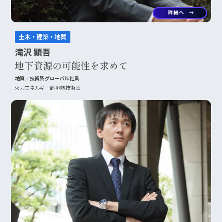
詳細へ
arrow_right_alt
土木・建築・地質
滝沢 顕吾
地下資源の可能性を求めて
地質／技術系グローバル社員
火力エネルギー部 地熱技術室