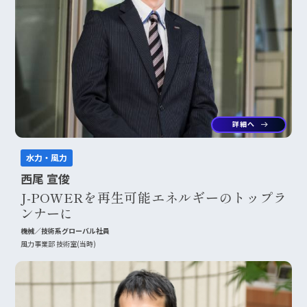
詳細へ
arrow_right_alt
水力・風力
西尾 宣俊
J-POWERを再生可能エネルギーのトップラ
ンナーに
機械／技術系グローバル社員
風力事業部 技術室(当時)