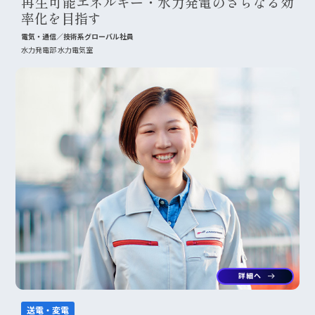
再生可能エネルギー・水力発電のさらなる効
率化を目指す
電気・通信／技術系グローバル社員
水力発電部 水力電気室
詳細へ
arrow_right_alt
送電・変電