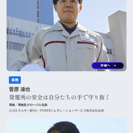
詳細へ
arrow_right_alt
事務
菅原 達也
発電所の安全は自分たちの手で守り抜く
事務／事務系グローバル社員
火力エネルギー部付J－POWERジェネレーションサービス株式会社出向