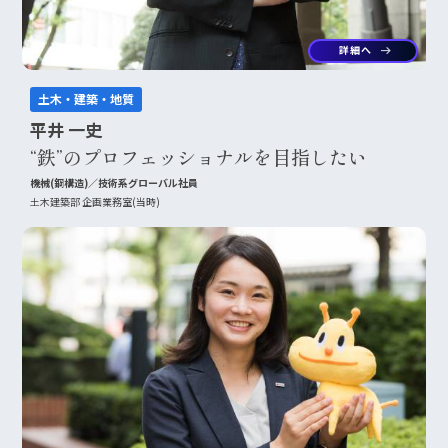
詳細へ
arrow_right_alt
土木・建築・地質
平井 一史
“鉄”のプロフェッショナルを目指したい
機械(鋼構造)／技術系グローバル社員
土木建築部 企画業務室(当時)