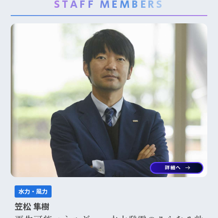
STAFF MEMBERS
詳細へ
arrow_right_alt
水力・風力
笠松 隼樹