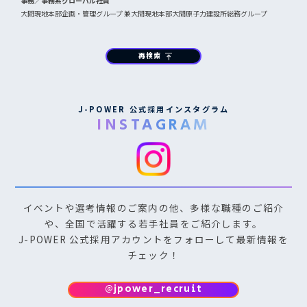
事務／事務系グローバル社員
大間現地本部企画・管理グループ 兼大間現地本部大間原子力建設所総務グループ
再検索
vertical_align_top
J-POWER 公式採用インスタグラム
INSTAGRAM
イベントや選考情報のご案内の他、多様な職種のご紹介
や、全国で活躍する若手社員をご紹介します。
J-POWER 公式採用アカウントをフォローして最新情報を
チェック！
@jpower_recruit