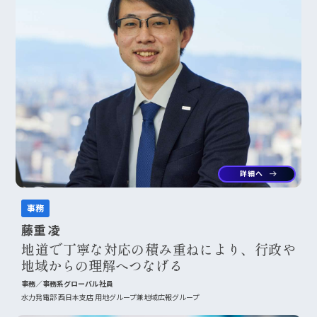
詳細へ
arrow_right_alt
事務
藤重 凌
地道で丁寧な対応の積み重ねにより、行政や
地域からの理解へつなげる
事務／事務系グローバル社員
水力発電部 西日本支店 用地グループ兼地域広報グループ