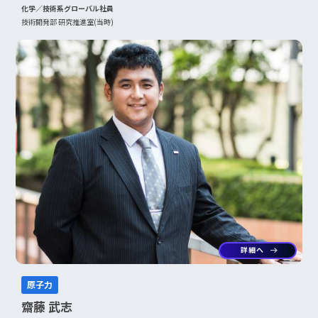
化学／技術系グローバル社員
技術開発部 研究推進室(当時)
詳細へ
arrow_right_alt
原子力
齋藤 武志