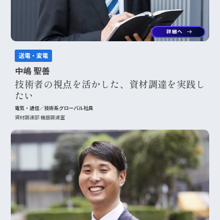
詳細へ
arrow_right_alt
送電・変電
中嶋 聖善
技術者の視点を活かした、資材調達を実践し
たい
電気・通信／技術系グローバル社員
資材調達部 機器調達室