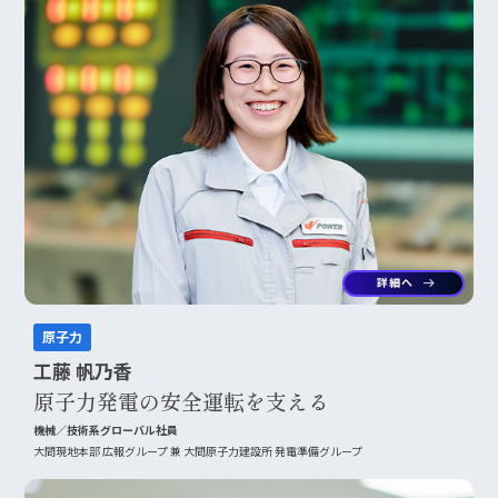
詳細へ
arrow_right_alt
原子力
工藤 帆乃香
原子力発電の安全運転を支える
機械／技術系グローバル社員
大間現地本部 広報グループ 兼 大間原子力建設所 発電準備グループ