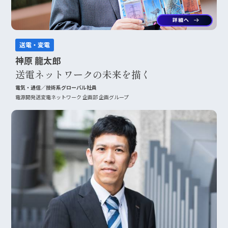
詳細へ
arrow_right_alt
送電・変電
神原 龍太郎
送電ネットワークの未来を描く
電気・通信／技術系グローバル社員
電源開発送変電ネットワーク 企画部 企画グループ