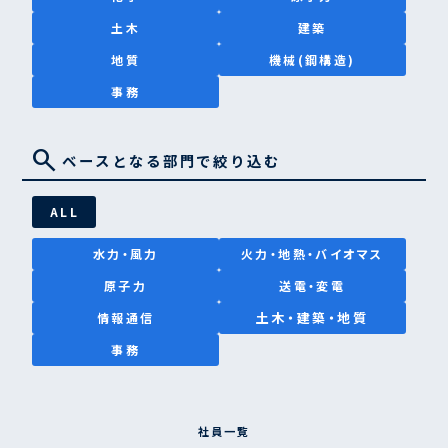
土木
建築
地質
機械(鋼構造)
事務
search
ベースとなる部門で絞り込む
ALL
水力・風力
火力・地熱・バイオマス
原子力
送電・変電
土木・建築・地質
情報通信
事務
社員一覧