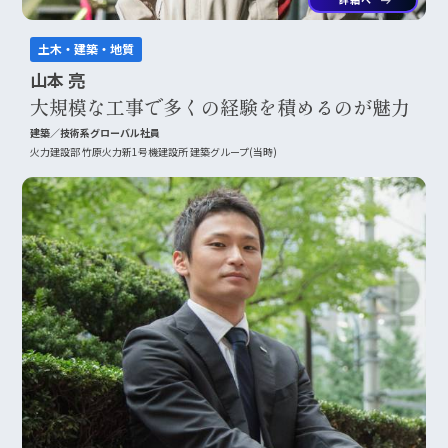
arrow_right_alt
土木・建築・地質
山本 亮
大規模な工事で多くの経験を積めるのが魅力
建築／技術系グローバル社員
火力建設部 竹原火力新1号機建設所 建築グループ(当時)