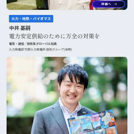
詳細へ
arrow_right_alt
火力・地熱・バイオマス
中井 基嗣
電力安定供給のために万全の対策を
電気・通信／技術系グローバル社員
火力発電部 竹原火力発電所 技術グループ(当時)