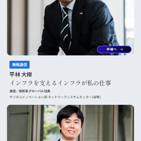
詳細へ
arrow_right_alt
情報通信
平林 大樹
インフラを支えるインフラが私の仕事
通信／技術系グローバル社員
デジタルイノベーション部 ネットワークシステムセンター(当時)