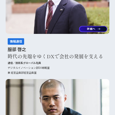
詳細へ
arrow_right_alt
情報通信
服部 啓之
時代の先端をゆくDXで会社の発展を支える
通信／技術系グローバル社員
デジタルイノベーション部DX戦略室
兼 経営企画部経営企画室