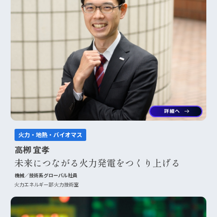
詳細へ
arrow_right_alt
火力・地熱・バイオマス
高栁 宜孝
未来につながる火力発電をつくり上げる
機械／技術系グローバル社員
火力エネルギー部 火力技術室