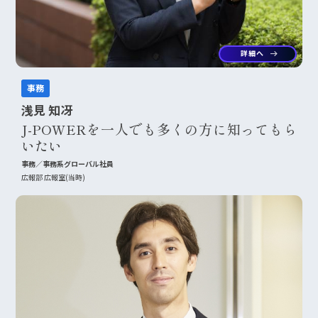
詳細へ
arrow_right_alt
事務
浅見 知冴
J-POWERを一人でも多くの方に知ってもら
いたい
事務／事務系グローバル社員
広報部 広報室(当時)