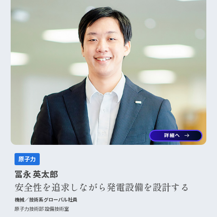
詳細へ
arrow_right_alt
原子力
冨永 英太郎
安全性を追求しながら発電設備を設計する
機械／技術系グローバル社員
原子力技術部 設備技術室