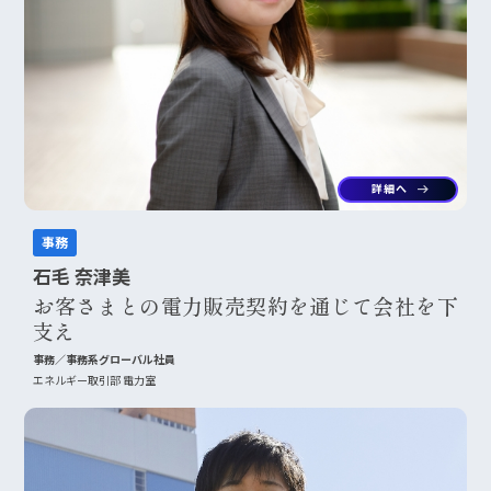
詳細へ
arrow_right_alt
事務
石毛 奈津美
お客さまとの電力販売契約を通じて会社を下
支え
事務／事務系グローバル社員
エネルギー取引部 電力室