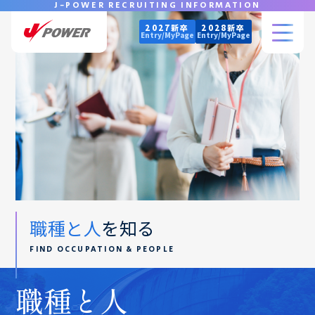
J-POWER RECRUITING INFORMATION
2027新卒
2028新卒
Entry/MyPage
Entry/MyPage
職種と人
を知る
FIND OCCUPATION & PEOPLE
職種と人