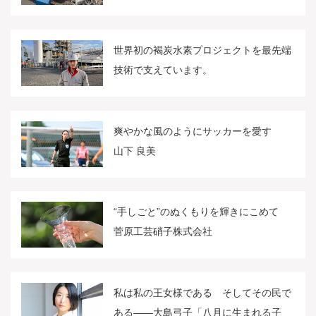
世界初の褐炭水素プロジェクトを最先端
技術で支えています。
爽やかな風のようにサッカーを愛す
山下 良美
“手しごと”のぬくもりを輝きにこめて
菅原工芸硝子株式会社
私は私の王女様である そしてその民で
ある――大島弓子「八月に生まれる子