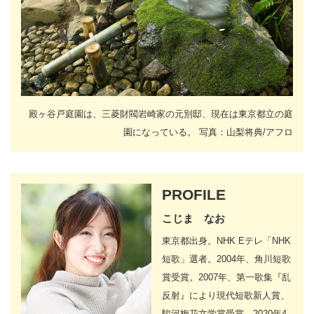
殿ヶ谷戸庭園は、三菱財閥岩崎家の元別邸、現在は東京都立の庭
園になっている。 写真：山梨将典/アフロ
PROFILE
こじま なお
東京都出身。NHK Eテレ「NHK
短歌」選者。2004年、角川短歌
賞受賞。2007年、第一歌集『乱
反射』により現代短歌新人賞、
駿河梅花文学賞受賞。2020年4