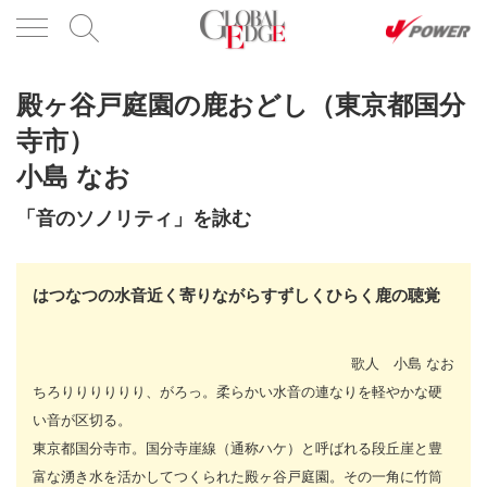
殿ヶ谷戸庭園の鹿おどし（東京都国分
寺市）
小島 なお
「音のソノリティ」を詠む
はつなつの水音近く寄りながらすずしくひらく鹿の聴覚
歌人 小島 なお
ちろりりりりりり、がろっ。柔らかい水音の連なりを軽やかな硬
い音が区切る。
東京都国分寺市。国分寺崖線（通称ハケ）と呼ばれる段丘崖と豊
富な湧き水を活かしてつくられた殿ヶ谷戸庭園。その一角に竹筒