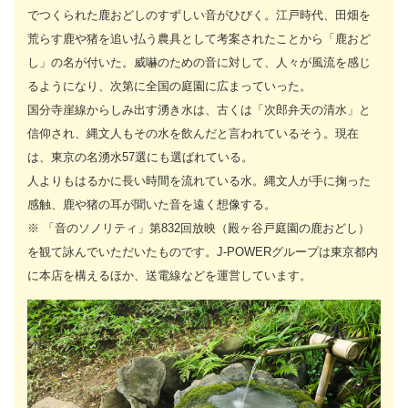
でつくられた鹿おどしのすずしい音がひびく。江戸時代、田畑を
荒らす鹿や猪を追い払う農具として考案されたことから「鹿おど
し」の名が付いた。威嚇のための音に対して、人々が風流を感じ
るようになり、次第に全国の庭園に広まっていった。
国分寺崖線からしみ出す湧き水は、古くは「次郎弁天の清水」と
信仰され、縄文人もその水を飲んだと言われているそう。現在
は、東京の名湧水57選にも選ばれている。
人よりもはるかに長い時間を流れている水。縄文人が手に掬った
感触、鹿や猪の耳が聞いた音を遠く想像する。
※ 「音のソノリティ」第832回放映（殿ヶ谷戸庭園の鹿おどし）
を観て詠んでいただいたものです。J-POWERグループは東京都内
に本店を構えるほか、送電線などを運営しています。