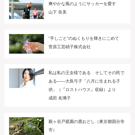
爽やかな風のようにサッカーを愛す
山下 良美
“手しごと”のぬくもりを輝きにこめて
菅原工芸硝子株式会社
私は私の王女様である そしてその民で
ある――大島弓子「八月に生まれる子
供」（『ロストハウス』収録）より
成田 名璃子
殿ヶ谷戸庭園の鹿おどし（東京都国分寺
市）