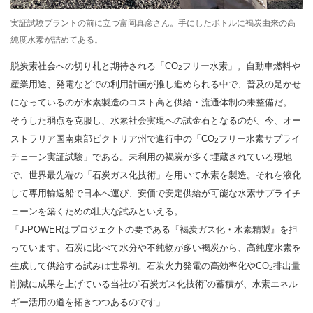
実証試験プラントの前に立つ富岡真彦さん。手にしたボトルに褐炭由来の高
純度水素が詰めてある。
脱炭素社会への切り札と期待される「CO
フリー水素」。自動車燃料や
2
産業用途、発電などでの利用計画が推し進められる中で、普及の足かせ
になっているのが水素製造のコスト高と供給・流通体制の未整備だ。
そうした弱点を克服し、水素社会実現への試金石となるのが、今、オー
ストラリア国南東部ビクトリア州で進行中の「CO
フリー水素サプライ
2
チェーン実証試験」である。未利用の褐炭が多く埋蔵されている現地
で、世界最先端の「石炭ガス化技術」を用いて水素を製造。それを液化
して専用輸送船で日本へ運び、安価で安定供給が可能な水素サプライチ
ェーンを築くための壮大な試みといえる。
「J-POWERはプロジェクトの要である『褐炭ガス化・水素精製』を担
っています。石炭に比べて水分や不純物が多い褐炭から、高純度水素を
生成して供給する試みは世界初。石炭火力発電の高効率化やCO
排出量
2
削減に成果を上げている当社の“石炭ガス化技術”の蓄積が、水素エネル
ギー活用の道を拓きつつあるのです」