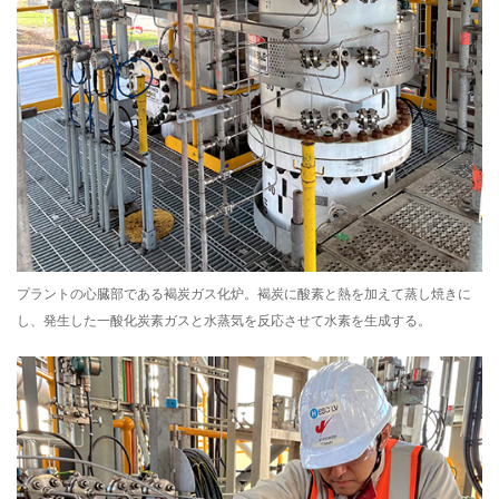
プラントの心臓部である褐炭ガス化炉。褐炭に酸素と熱を加えて蒸し焼きに
し、発生した一酸化炭素ガスと水蒸気を反応させて水素を生成する。