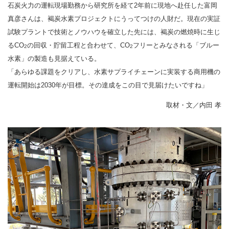
石炭火力の運転現場勤務から研究所を経て2年前に現地へ赴任した富岡
真彦さんは、褐炭水素プロジェクトにうってつけの人財だ。現在の実証
試験プラントで技術とノウハウを確立した先には、褐炭の燃焼時に生じ
るCO
の回収・貯留工程と合わせて、CO
フリーとみなされる「ブルー
2
2
水素」の製造も見据えている。
「あらゆる課題をクリアし、水素サプライチェーンに実装する商用機の
運転開始は2030年が目標。その達成をこの目で見届けたいですね」
取材・文／内田 孝