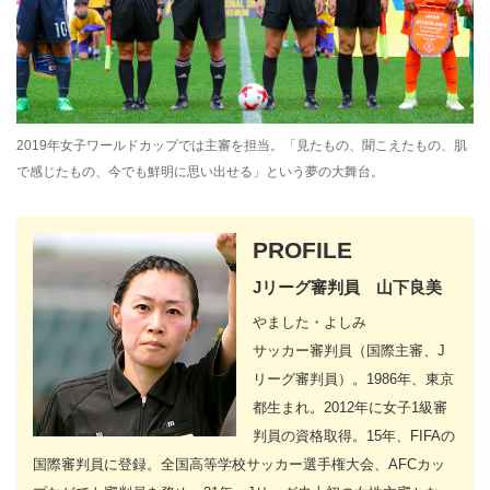
2019年女子ワールドカップでは主審を担当。「見たもの、聞こえたもの、肌
で感じたもの、今でも鮮明に思い出せる」という夢の大舞台。
PROFILE
Jリーグ審判員 山下良美
やました・よしみ
サッカー審判員（国際主審、J
リーグ審判員）。1986年、東京
都生まれ。2012年に女子1級審
判員の資格取得。15年、FIFAの
国際審判員に登録。全国高等学校サッカー選手権大会、AFCカッ