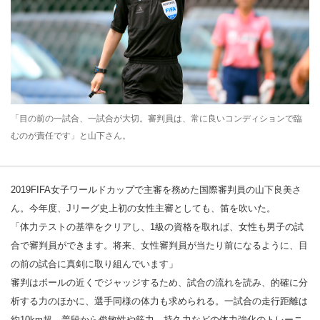
「目の前の一試合、一試合が大切。審判員は、常に良いコンディションで臨
むのが責任です」と山下さん。
2019FIFA女子ワールドカップで主審を務めた国際審判員の山下良美さ
ん。今年度、Jリーグ史上初の女性主審としても、笛を吹いた。
「体力テストの基準をクリアし、1級の資格を取れば、女性も男子の試
合で審判員ができます。将来、女性審判員が当たり前になるように、目
の前の試合に真剣に取り組んでいます」
審判はボールの近くでジャッジするため、試合の流れを読み、的確に分
析する力のほかに、選手同様の体力も求められる。一試合の走行距離は
約10km超。普段から俊敏性や筋力、持久力などの体力強化のトレーニ