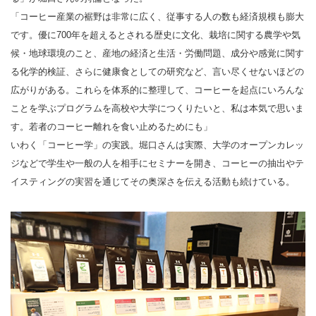
「コーヒー産業の裾野は非常に広く、従事する人の数も経済規模も膨大
です。優に700年を超えるとされる歴史に文化、栽培に関する農学や気
候・地球環境のこと、産地の経済と生活・労働問題、成分や感覚に関す
る化学的検証、さらに健康食としての研究など、言い尽くせないほどの
広がりがある。これらを体系的に整理して、コーヒーを起点にいろんな
ことを学ぶプログラムを高校や大学につくりたいと、私は本気で思いま
す。若者のコーヒー離れを食い止めるためにも」
いわく「コーヒー学」の実践。堀口さんは実際、大学のオープンカレッ
ジなどで学生や一般の人を相手にセミナーを開き、コーヒーの抽出やテ
イスティングの実習を通じてその奥深さを伝える活動も続けている。