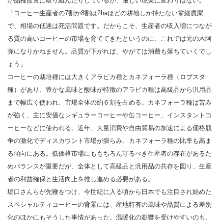
が品種改良に取り組んだりしているが、厳しい現実に変わりはない。
「コーヒー生産者の7割か8割は2haほどの耕地しか持たない零細農家
で、相場の低迷は死活問題です。だからこそ、生産者の収入増につなが
る質の高いコーヒーの市場を育ててきたというのに、これでは元の木阿
弥になりかねません。品質が下がれば、やがては消費も落ちていくでし
ょう」
コーヒーの栽培種には大きくアラビカ種とカネフォーラ種（ロブスタ
種）があり、豊かな風味と酸味が特徴のアラビカ種は高級品から汎用品
まで幅広く使われ、市場全体の約６割を占める。カネフォーラ種は苦み
が強く、主に安価なレギュラーコーヒーや缶コーヒー、インスタントコ
ーヒーなどに使われる。近年、大量消費や自由貿易の加速による価格競
争の激化でディスカウント市場が膨らみ、カネフォーラ種の比率も高ま
る傾向にある。低価格市場にももちろん守るべき生産者の存在があるた
めバランスが重要だが、全体として高級品と汎用品の共存を図り、生産
者の利益確保と生活向上を推し進める必要がある。
堀口さんらが先鞭をつけ、今世紀に入る頃から日本でも注目され始めた
スペシャルティコーヒーの背景には、産地特有の風味や品質による差別
化のほかにもそうした事情があった。温暖化の影響を受けやすいのも、