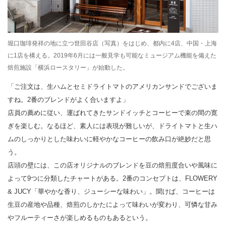
堀口珈琲発祥の地に立つ世田谷店（写真）をはじめ、都内に4店、中国・上海
に1店を構える。2019年6月には一般見学も可能なミュージアム機能を備えた
焙煎施設「横浜ロースタリー」が始動した。
「ご注文は、生ハムとセミドライトマトのアメリカンサンドでございま
すね。2番のブレンドがよく合いますよ」
店員の薦めに従い、運ばれてきたサンドイッチとコーヒーで束の間の寛
ぎを楽しむ。なるほど、素人には表現が難しいが、ドライトマトと生ハ
ムのしっかりとした味わいに軽やかなコーヒーの飲み口が絶妙だと思
う。
店頭の壁には、この店オリジナルのブレンドを豆の焙煎度合いや風味に
よって9つに分類したチャートがある。2番のコンセプトは、FLOWERY
& JUCY「華やかな香り、ジューシーな味わい」。聞けば、コーヒーは
生豆の産地や品種、焙煎のしかたによって味わいが変わり、可憐な甘み
やフルーティーさが楽しめるものもあるという。