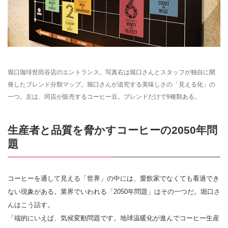
堀口珈琲世田谷店のエントランス。写真右は堀口さんとスタッフが独自に開
発したブレンド分類マップ。堀口さんが追究する美味しさの「見える化」の
一つ。左は、同店が販売するコーヒー豆。ブレンドだけで9種類ある。
生産者と品質を脅かすコーヒーの2050年問
題
コーヒーを通して見える「世界」の中には、愛飲家でなくても看過でき
ない現象がある。業界でいわれる「2050年問題」はその一つだ。堀口さ
んはこう話す。
「端的にいえば、気候変動問題です。地球温暖化が進んでコーヒー生産