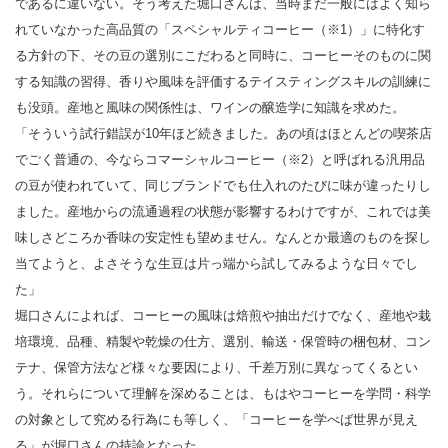
であるに違いない。そう考えた堀口さんは、当時まだ一般にはよく知ら
れていなかった高品質の「スペシャルティコーヒー（※1）」に特化す
る方針の下、その豆の選別にこだわると同時に、コーヒーそのものに関
する知識の習得、香りや風味を評価するテイスティングスキルの訓練に
も没頭。産地と風味の関係性は、ワインの醸造学に知識を求めた。
「そういう試行錯誤が10年ほど続きました。あの頃はほとんどの喫茶店
でごく普通の、今ならコマーシャルコーヒー（※2）と呼ばれる汎用品
の豆が使われていて、同じブランドでも仕入れのたびに味が違ったりし
ました。産地からの流通過程の状態が影響するわけですが、これでは美
味しさどころか香味の安定性も望めません。なんとか最適のものを探し
当てようと、よさそうな生豆は片っ端から試してみるような日々でし
た」
堀口さんによれば、コーヒーの風味は焙煎や抽出だけでなく、産地や栽
培環境、品種、精製や乾燥の仕方、選別、輸送・保管時の梱包材、コン
テナ、保管方法など様々な要因により、千差万別に異なってくるとい
う。それらについて理解を深めることは、もはやコーヒーを学問・科学
の対象として究める行為にも等しく、「コーヒーを学べば世界が見え
る」が堀口さんの持論となった。