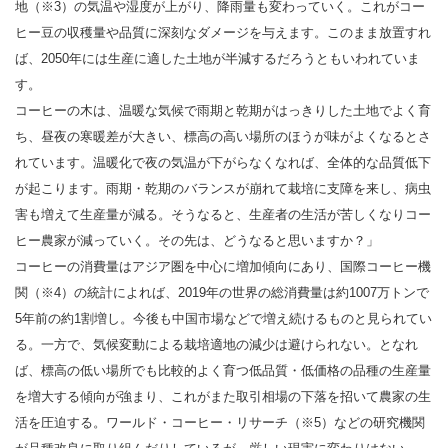
地（※3）の気温や湿度が上がり、降雨量も変わっていく。これがコー
ヒー豆の収穫量や品質に深刻なダメージを与えます。このまま放置すれ
ば、2050年には生産に適した土地が半減するだろうともいわれていま
す。
コーヒーの木は、温暖な気候で雨期と乾期がはっきりした土地でよく育
ち、昼夜の寒暖差が大きい、標高の高い場所のほうが味がよくなるとさ
れています。温暖化で夜の気温が下がらなくなれば、全体的な品質低下
が起こります。雨期・乾期のバランスが崩れて栽培に支障を来し、病虫
害も増えて生産量が減る。そうなると、生産者の生活が苦しくなりコー
ヒー農家が減っていく。その先は、どうなると思いますか？」
コーヒーの消費量はアジア圏を中心に増加傾向にあり、国際コーヒー機
関（※4）の統計によれば、2019年の世界の総消費量は約1007万トンで
5年前の約1割増し。今後も中国市場などで増え続けるものと見られてい
る。一方で、気候変動による栽培適地の減少は避けられない。となれ
ば、標高の低い場所でも比較的よく育つ低品質・低価格の品種の生産量
を増大する傾向が強まり、これがまた取引相場の下落を招いて農家の生
活を圧迫する。ワールド・コーヒー・リサーチ（※5）などの研究機関