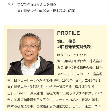
※8
学びてのち足らざるを知る
東京農業大学の創設者・榎本武揚の言葉。
PROFILE
堀口 俊英
堀口珈琲研究所代表
ほりぐち・としひで
堀口珈琲研究所代表、株式会社
堀口珈琲代表取締役会長、日本
スペシャルティコーヒー協会理
事、日本コーヒー文化学会常任理事。1948年生まれ。2019年3月、
東京農業大学大学院環境共生学博士課程卒業（環境共生学博
士）。1990年、東京都世田谷区で珈琲工房ホリグチを開業。2002
年には堀口珈琲研究所を設立し、コーヒーの栽培・精製と香味に
関する研究に着手。自家焙煎店の開業支援、セミナー運営、スペ