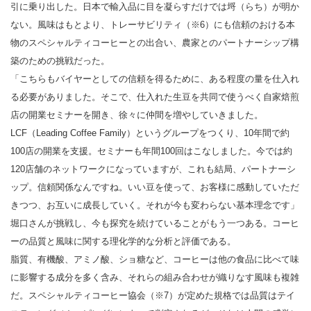
引に乗り出した。日本で輸入品に目を凝らすだけでは埒（らち）が明か
ない。風味はもとより、トレーサビリティ（※6）にも信頼のおける本
物のスペシャルティコーヒーとの出合い、農家とのパートナーシップ構
築のための挑戦だった。
「こちらもバイヤーとしての信頼を得るために、ある程度の量を仕入れ
る必要がありました。そこで、仕入れた生豆を共同で使うべく自家焙煎
店の開業セミナーを開き、徐々に仲間を増やしていきました。
LCF（Leading Coffee Family）というグループをつくり、10年間で約
100店の開業を支援。セミナーも年間100回はこなしました。今では約
120店舗のネットワークになっていますが、これも結局、パートナーシ
ップ。信頼関係なんですね。いい豆を使って、お客様に感動していただ
きつつ、お互いに成長していく。それが今も変わらない基本理念です」
堀口さんが挑戦し、今も探究を続けていることがもう一つある。コーヒ
ーの品質と風味に関する理化学的な分析と評価である。
脂質、有機酸、アミノ酸、ショ糖など、コーヒーは他の食品に比べて味
に影響する成分を多く含み、それらの組み合わせが織りなす風味も複雑
だ。スペシャルティコーヒー協会（※7）が定めた規格では品質はテイ