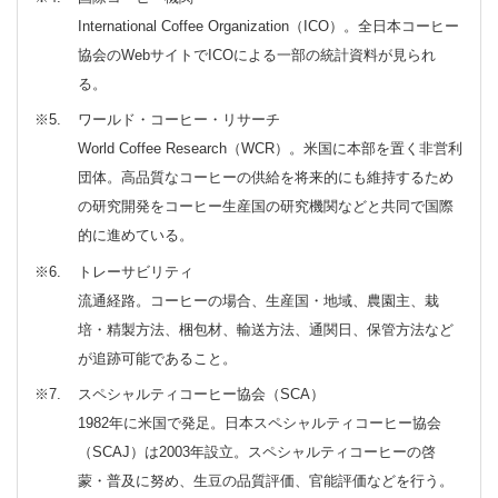
International Coffee Organization（ICO）。全日本コーヒー
協会のWebサイトでICOによる一部の統計資料が見られ
る。
※5
ワールド・コーヒー・リサーチ
World Coffee Research（WCR）。米国に本部を置く非営利
団体。高品質なコーヒーの供給を将来的にも維持するため
の研究開発をコーヒー生産国の研究機関などと共同で国際
的に進めている。
※6
トレーサビリティ
流通経路。コーヒーの場合、生産国・地域、農園主、栽
培・精製方法、梱包材、輸送方法、通関日、保管方法など
が追跡可能であること。
※7
スペシャルティコーヒー協会（SCA）
1982年に米国で発足。日本スペシャルティコーヒー協会
（SCAJ）は2003年設立。スペシャルティコーヒーの啓
蒙・普及に努め、生豆の品質評価、官能評価などを行う。