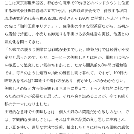
ここは東京都世田谷区、都心から電車で20分ほどのベッドタウンに位置
する株式会社堀口珈琲の直営1号店。代表取締役会長で、併設する堀口
珈琲研究所の代表も務める堀口俊英さんが1990年に開業した店だ（当時
の名は「珈琲工房ホリグチ」）。住宅街の小さな喫茶店ながら、当初か
ら店舗で焙煎し、小売りも卸売りも手掛ける多角経営を実践、他店との
差別化を図ってきた。
「40歳での脱サラ開業には戦略が必要でした。喫茶だけでは経営が不安
定だと思ったので。ただ、コーヒーの美味しさとは何か、風味とは何か
を徹底して追究したい気持ちもあった。だから開業前の3年間は猛勉強
です。毎日のように焙煎や抽出の練習に明け暮れて。ですが、100軒の
喫茶店を巡れば100通りの淹れ方があり、何が正しいのかわからない。
美味しさの捉え方も価値観もまちまちに見えて、もっと客観的に判定す
るための何かが必要だと思った。それを突き詰めることが、今でも続く
私のテーマになりました」
主観的な意味での美味しさは、個人の好みの問題だから致し方ない。で
は、客観的な美味しさとは。それは生豆の品質の良し悪しに左右され、
よい豆を使い、適切な方法で焙煎、抽出したときに得られる風味の感覚