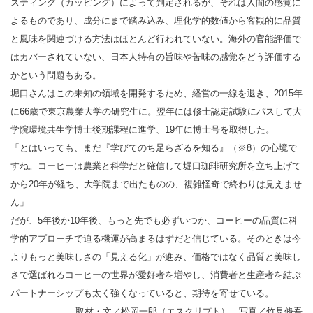
スティング（カッピング）によって判定されるが、それは人間の感覚に
よるものであり、成分にまで踏み込み、理化学的数値から客観的に品質
と風味を関連づける方法はほとんど行われていない。海外の官能評価で
はカバーされていない、日本人特有の旨味や苦味の感覚をどう評価する
かという問題もある。
堀口さんはこの未知の領域を開発するため、経営の一線を退き、2015年
に66歳で東京農業大学の研究生に。翌年には修士認定試験にパスして大
学院環境共生学博士後期課程に進学、19年に博士号を取得した。
「とはいっても、まだ『学びてのち足らざるを知る』（※8）の心境で
すね。コーヒーは農業と科学だと確信して堀口珈琲研究所を立ち上げて
から20年が経ち、大学院まで出たものの、複雑怪奇で終わりは見えませ
ん」
だが、5年後か10年後、もっと先でも必ずいつか、コーヒーの品質に科
学的アプローチで迫る機運が高まるはずだと信じている。そのときは今
よりもっと美味しさの「見える化」が進み、価格ではなく品質と美味し
さで選ばれるコーヒーの世界が愛好者を増やし、消費者と生産者を結ぶ
パートナーシップも太く強くなっていると、期待を寄せている。
取材・文／松岡一郎（エスクリプト） 写真／竹見脩吾