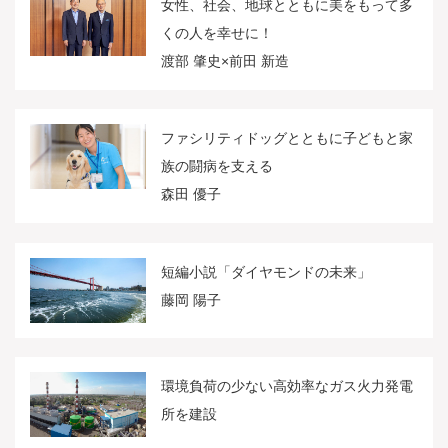
女性、社会、地球とともに美をもって多
くの人を幸せに！
渡部 肇史×前田 新造
ファシリティドッグとともに子どもと家
族の闘病を支える
森田 優子
短編小説「ダイヤモンドの未来」
藤岡 陽子
環境負荷の少ない高効率なガス火力発電
所を建設