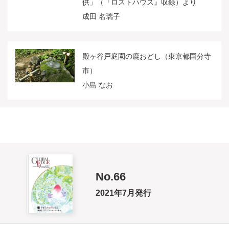
供」（『ロストハウス』収録）より
成田 名璃子
殿ヶ谷戸庭園の鹿おどし（東京都国分寺
市）
小島 なお
No.66
2021年7月発行