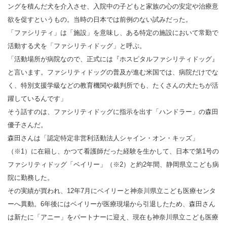
ングを積んだ犬を介入させ、入院中の子どもと家族の心の安定や治療意
欲を促すというもの。当時の日本では前例のない試みだった。
「ファシリティ」は「施設」を意味し、ある特定の施設において常勤で
活動する犬を「ファシリティドッグ」と呼ぶ。
「活動場所が病院なので、正式には『ホスピタルファシリティドッグ』
と言います。ファシリティドッグの普及が進む米国では、病院だけでな
く、特別支援学級などの教育機関や裁判所でも、たくさんの犬たちが活
躍しているんです」
そう話すのは、ファシリティドッグに指示を出す「ハンドラー」の森田
優子さんだ。
森田さんは「認定特定非営利活動法人シャイン・オン・キッズ」
（※1）に在籍し、かつて看護師だった経験を生かして、日本で第1号の
ファシリティドッグ「ベイリー」（※2）と約2年間、静岡県立こども病
院に勤務した。
その実績が買われ、12年7月にベイリーと神奈川県立こども医療センタ
ーへ異動。6年後にはベイリーが医療現場から引退したため、森田さん
は新たに「アニー」をパートナーに迎え、現在も神奈川県立こども医療