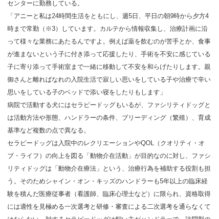
センターに勤務している。
「アニーと私は24時間生活をともにし、週5日、平日の朝9時から夕方4
時まで常勤（※3）しています。カルテから情報収集し、治療計画に沿
って様々な業務にあたるんですよ。例えば薬を飲むのが苦手とか、食事
が進まないという子に付き添って応援したり、手術を不安に感じている
子に寄り添って手術室まで一緒に移動して不安を和らげたりします。親
御さんと離ればなれの入院生活で寂しい思いをしている子や治療で辛い
思いをしている子のベッドで添い寝をしたりもします」
病院で活動する犬にはセラピードッグもいるが、ファシリティドッグと
は活動方法や形態、ハンドラーの条件、ブリーディング（繁殖）、育成
基準など複数の点で異なる。
セラピードッグは入院中のレクリエーションやQOL（クオリティ・オ
ブ・ライフ）の向上を図る「動物介在活動」が目的なのに対し、ファシ
リティドッグは「動物介在療法」という、治療行為を補助する役割も担
う。そのためシャイン・オン・キッズのハンドラーも5年以上の臨床経
験を積んだ医療従事者（看護師、臨床心理士など）に限られ、資格取得
には適性を見極める一次選考と研修・審査による二次選考を通らなくて