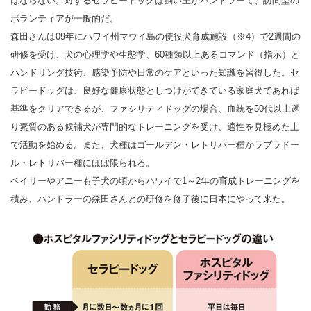
はならない。対するセラピードッグは飼い主がハンドラーで、訪問型の
ボランティアが一般的だ。
森田さんは09年にハワイ州マウイ島の使役犬育成施設（※4）で2週間の
研修を受け、犬の心理学や生態学、60種類以上あるコマンド（指示）と
ハンドリング技術、感染予防や日常のケアといった知識を習得した。セ
ラピードッグは、良好な健康状態としつけができている家庭犬であれば
基準をクリアできるが、ファシリティドッグの場合、血統を50代以上遡
り素質のある候補犬が専門的なトレーニングを受け、適性を見極めた上
で活動を始める。また、犬種はゴールデン・レトリバー種かラブラドー
ル・レトリバー種にほぼ限られる。
ベイリーやアニーも子犬の頃からハワイで1～2年の育成トレーニングを
積み、ハンドラーの森田さんとの研修を修了後に日本にやって来た。