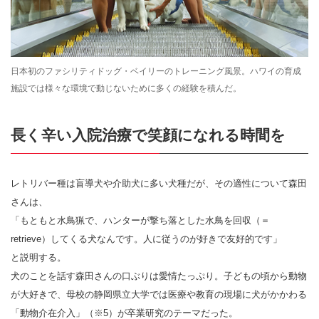
日本初のファシリティドッグ・ベイリーのトレーニング風景。ハワイの育成
施設では様々な環境で動じないために多くの経験を積んだ。
長く辛い入院治療で笑顔になれる時間を
レトリバー種は盲導犬や介助犬に多い犬種だが、その適性について森田
さんは、
「もともと水鳥猟で、ハンターが撃ち落とした水鳥を回収（＝
retrieve）してくる犬なんです。人に従うのが好きで友好的です」
と説明する。
犬のことを話す森田さんの口ぶりは愛情たっぷり。子どもの頃から動物
が大好きで、母校の静岡県立大学では医療や教育の現場に犬がかかわる
「動物介在介入」（※5）が卒業研究のテーマだった。