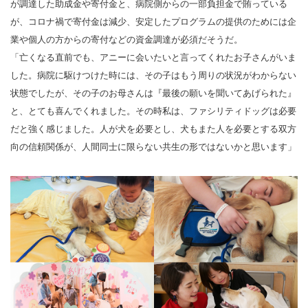
が調達した助成金や寄付金と、病院側からの一部負担金で賄っている
が、コロナ禍で寄付金は減少、安定したプログラムの提供のためには企
業や個人の方からの寄付などの資金調達が必須だそうだ。
「亡くなる直前でも、アニーに会いたいと言ってくれたお子さんがいま
した。病院に駆けつけた時には、その子はもう周りの状況がわからない
状態でしたが、その子のお母さんは『最後の願いを聞いてあげられた』
と、とても喜んでくれました。その時私は、ファシリティドッグは必要
だと強く感じました。人が犬を必要とし、犬もまた人を必要とする双方
向の信頼関係が、人間同士に限らない共生の形ではないかと思います」