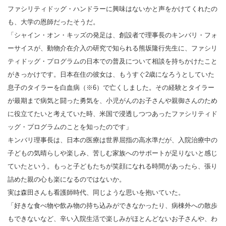
ファシリティドッグ・ハンドラーに興味はないかと声をかけてくれたの
も、大学の恩師だったそうだ。
「シャイン・オン・キッズの発足は、創設者で理事長のキンバリ・フォ
ーサイスが、動物介在介入の研究で知られる熊坂隆行先生に、ファシリ
ティドッグ・プログラムの日本での普及について相談を持ちかけたこと
がきっかけです。日本在住の彼女は、もうすぐ2歳になろうとしていた
息子のタイラーを白血病（※6）で亡くしました。その経験とタイラー
が最期まで病気と闘った勇気を、小児がんのお子さんや親御さんのため
に役立てたいと考えていた時、米国で浸透しつつあったファシリティド
ッグ・プログラムのことを知ったのです」
キンバリ理事長は、日本の医療は世界屈指の高水準だが、入院治療中の
子どもの気晴らしや楽しみ、苦しむ家族へのサポートが足りないと感じ
ていたという。もっと子どもたちが笑顔になれる時間があったら、張り
詰めた親の心も楽になるのではないか。
実は森田さんも看護師時代、同じような思いを抱いていた。
「好きな食べ物や飲み物の持ち込みができなかったり、病棟外への散歩
もできないなど、辛い入院生活で楽しみがほとんどないお子さんや、わ