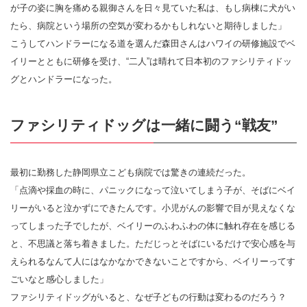
が子の姿に胸を痛める親御さんを日々見ていた私は、もし病棟に犬がい
たら、病院という場所の空気が変わるかもしれないと期待しました」
こうしてハンドラーになる道を選んだ森田さんはハワイの研修施設でベ
イリーとともに研修を受け、“二人”は晴れて日本初のファシリティドッ
グとハンドラーになった。
ファシリティドッグは一緒に闘う“戦友”
最初に勤務した静岡県立こども病院では驚きの連続だった。
「点滴や採血の時に、パニックになって泣いてしまう子が、そばにベイ
リーがいると泣かずにできたんです。小児がんの影響で目が見えなくな
ってしまった子でしたが、ベイリーのふわふわの体に触れ存在を感じる
と、不思議と落ち着きました。ただじっとそばにいるだけで安心感を与
えられるなんて人にはなかなかできないことですから、ベイリーってす
ごいなと感心しました」
ファシリティドッグがいると、なぜ子どもの行動は変わるのだろう？