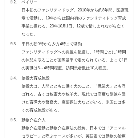
※2
ベイリー
日本初のファシリティドッグ。2010年から約8年間、医療現
場で活動し、19年からは国内初のファシリティドッグ育成
事業に携わる。20年10月1日、12歳で惜しまれながら亡く
なった。
※3
平日の朝9時から夕方4時まで常勤
ファシリティドッグへの負担を配慮し、1時間ごとに1時間
の休憩を取ることが国際基準で定められている。よって1日
の実働は3～4時間程度。訪問患者数は10人程度。
※4
使役犬育成施設
使役犬は、人間とともに働く犬のこと。「職業犬」とも呼
ばれる。古くは牧畜犬や牧羊犬、現代では高度な訓練を受
けた盲導犬や警察犬、麻薬探知犬などがいる。米国には多
くの育成施設がある。
※5
動物介在介入
動物介在活動と動物介在療法の総称。日本では「アニマル
セラピー」と呼ぶケースが多いが、英語圏では動物の治療