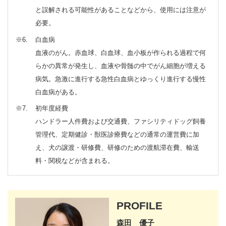
と誤解される可能性があることなどから、使用には注意が
必要。
※6
白血病
血液のがん。赤血球、白血球、血小板が作られる過程で何
らかの異常が発生し、血液や骨髄の中でがん細胞が増える
病気。急激に進行する急性白血病とゆっくり進行する慢性
白血病がある。
※7
初年度経費
ハンドラー人件費および交通費、ファシリティドッグ飼養
管理代、定期健診・獣医診療費などの通常の運営費に加
え、犬の譲渡・研修費、研修のための渡航滞在費、輸送
料・関税などが含まれる。
PROFILE
森田 優子