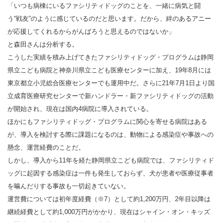
「いつも病棟にいるファシリティドッグのことを、一緒に病気と闘
う“戦友”のように感じているのだと思います。だから、絆のあるアニー
が応援してくれるからがんばろうと思えるのではないか」
と森田さんは分析する。
こうした実績を積み上げてきたファシリティドッグ・プログラムは静岡
県立こども病院と神奈川県立こども医療センターに加え、19年8月には
東京都立小児総合医療センターでも運用中だ。さらに21年7月1日より国
立成育医療研究センターで新ハンドラー・新ファシリティドッグの活動
が開始され、現在は国内4病院に導入されている。
ほかにもファシリティドッグ・プログラムに関心を寄せる病院はある
が、導入を検討する際に課題になるのは、動物による感染症や事故への
懸念、運営経費のことだ。
しかし、導入から11年を経た静岡県立こども病院では、ファシリティド
ッグに起因する感染症は一件も発生しておらず、犬が患者や医療従事者
を噛んだりする事故も一切起きていない。
運営費については初年度経費（※7）として約1,200万円、2年目以降は
継続経費として約1,000万円がかかり、現在はシャイン・オン・キッズ