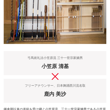
弓馬術礼法小笠原流 三十一世宗家嫡男
小笠原 清基
フリーアナウンサー、日本舞踊西川流名取
鹿内 美沙
鎌倉期以来の道統を受け継ぐ小笠原流。三十一世宗家嫡男である小笠原