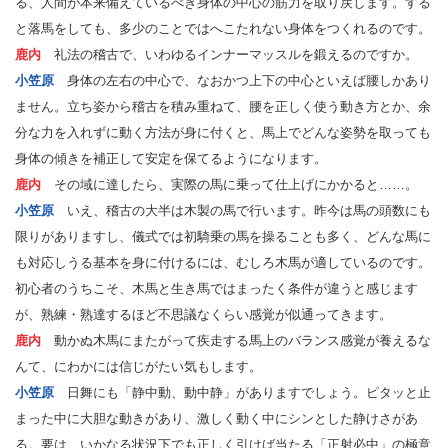
る、人間が本来備えているべき身体の中心の筋力を取り戻します。する
と落馬をしても、多少のことではへこたれない身体をつくれるのです。
鹿内
礼法の稽古で、いわゆるインナーマッスルを鍛えるのですか。
小笠原
身体の左右の中心で、なおかつ上下の中心といえば腰しかあり
ません。立ち姿から稽古を積み重ねて、腰を正しく使う動き方とか、余
分な力を入れずに動く方法が身に付くと、馬上でどんな姿勢を取っても
身体の傾きを補正して安定を保てるようになります。
鹿内
その域に達したら、実際の馬に乗って仕上げにかかると……。
小笠原
いえ、稽古の大半は木製の馬で行います。昨今は馬の頭数にも
限りがありますし、儀式では初騎乗の馬を操ることも多く、どんな馬に
も対応しうる基本を身に付けるには、むしろ木馬が適しているのです。
初心者のうちこそ、木馬と生き馬ではまったく条件が違うと感じます
が、熟練・熟達するほど不思議なくらい感覚が似通ってきます。
鹿内
動かぬ木馬にまたがって疾走する馬上のバランス感覚が養えるな
んて、にわかには信じがたい気もします。
小笠原
日舞にも「静中動、動中静」がありますでしょう。ピタッと止
まった中に大胆な動きがあり、激しく動く中にシンとした静けさがあ
る。要は、いかなる状況下でも正しく引けば当たる「正射必中」の極意