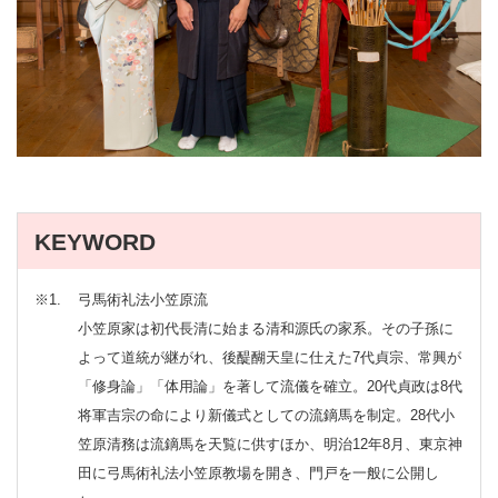
KEYWORD
※1
弓馬術礼法小笠原流
小笠原家は初代長清に始まる清和源氏の家系。その子孫に
よって道統が継がれ、後醍醐天皇に仕えた7代貞宗、常興が
「修身論」「体用論」を著して流儀を確立。20代貞政は8代
将軍吉宗の命により新儀式としての流鏑馬を制定。28代小
笠原清務は流鏑馬を天覧に供すほか、明治12年8月、東京神
田に弓馬術礼法小笠原教場を開き、門戸を一般に公開し