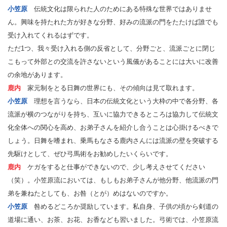
小笠原
伝統文化は限られた人のためにある特殊な世界ではありませ
ん。興味を持たれた方が好きな分野、好みの流派の門をたたけば誰でも
受け入れてくれるはずです。
ただ1つ、我々受け入れる側の反省として、分野ごと、流派ごとに閉じ
こもって外部との交流を許さないという風儀があることには大いに改善
の余地があります。
鹿内
家元制をとる日舞の世界にも、その傾向は見て取れます。
小笠原
理想を言うなら、日本の伝統文化という大枠の中で各分野、各
流派が横のつながりを持ち、互いに協力できるところは協力して伝統文
化全体への関心を高め、お弟子さんを紹介し合うことは心掛けるべきで
しょう。日舞を嗜まれ、乗馬もなさる鹿内さんには流派の壁を突破する
先駆けとして、ぜひ弓馬術をお勧めしたいくらいです。
鹿内
ケガをすると仕事ができないので、少し考えさせてください
（笑）。小笠原流においては、もしもお弟子さんが他分野、他流派の門
弟を兼ねたとしても、お咎（とが）めはないのですか。
小笠原
咎めるどころか奨励しています。私自身、子供の頃から剣道の
道場に通い、お茶、お花、お香なども習いました。弓術では、小笠原流