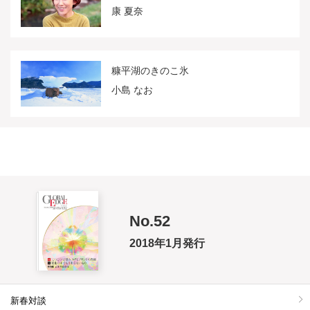
康 夏奈
糠平湖のきのこ氷
小島 なお
No.52
2018年1月発行
新春対談