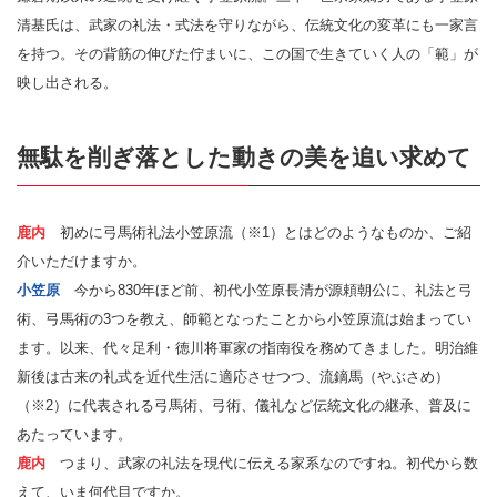
清基氏は、武家の礼法・式法を守りながら、伝統文化の変革にも一家言
を持つ。その背筋の伸びた佇まいに、この国で生きていく人の「範」が
映し出される。
無駄を削ぎ落とした動きの美を追い求めて
鹿内
初めに弓馬術礼法小笠原流（※1）とはどのようなものか、ご紹
介いただけますか。
小笠原
今から830年ほど前、初代小笠原長清が源頼朝公に、礼法と弓
術、弓馬術の3つを教え、師範となったことから小笠原流は始まってい
ます。以来、代々足利・徳川将軍家の指南役を務めてきました。明治維
新後は古来の礼式を近代生活に適応させつつ、流鏑馬（やぶさめ）
（※2）に代表される弓馬術、弓術、儀礼など伝統文化の継承、普及に
あたっています。
鹿内
つまり、武家の礼法を現代に伝える家系なのですね。初代から数
えて、いま何代目ですか。