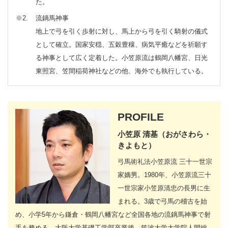
た。
※2
流鏑馬神事
地上で弓を引く歩射に対し、馬上から弓を引く騎射の儀式
として確立。国家安穏、五穀豊穰、病気平癒などを祈願す
る神事として広く定着した。小笠原流は鶴岡八幡宮、日光
東照宮、笠間稲荷神社などの他、海外でも執行している。
PROFILE
小笠原 清基（おがさわら・
きよもと）
弓馬術礼法小笠原流 三十一世宗
家嫡男。1980年、小笠原流三十
一世宗家小笠原清忠の長男に生
まれる。3歳で弓馬の稽古を始
め、小学5年から鎌倉・鶴岡八幡宮など全国各地の流鏑馬神事で射
手を務める。大阪大学基礎工学部卒業後、筑波大学大学院人間総