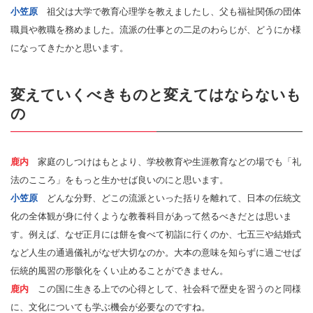
小笠原
祖父は大学で教育心理学を教えましたし、父も福祉関係の団体
職員や教職を務めました。流派の仕事との二足のわらじが、どうにか様
になってきたかと思います。
変えていくべきものと変えてはならないも
の
鹿内
家庭のしつけはもとより、学校教育や生涯教育などの場でも「礼
法のこころ」をもっと生かせば良いのにと思います。
小笠原
どんな分野、どこの流派といった括りを離れて、日本の伝統文
化の全体観が身に付くような教養科目があって然るべきだとは思いま
す。例えば、なぜ正月には餅を食べて初詣に行くのか、七五三や結婚式
など人生の通過儀礼がなぜ大切なのか。大本の意味を知らずに過ごせば
伝統的風習の形骸化をくい止めることができません。
鹿内
この国に生きる上での心得として、社会科で歴史を習うのと同様
に、文化についても学ぶ機会が必要なのですね。