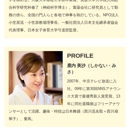
合科学研究科修了（神経科学博士）。製薬会社に研究員として勤
務の傍ら、全国の門人らと各地で神事を執行している。NPO法人
小笠原流・小笠原教場理事長。一般社団法人日本文化継承者協会
代表理事。日本女子体育大学弓道部監督。
PROFILE
鹿内 美沙（しかない・み
さ）
2007年、中京テレビ放送に入
社。09年に第30回NNSアナウン
ス大賞で最優秀新人賞受賞。13
年に同社退職後はフリーアナウ
ンサーとして活躍。趣味・特技は日本舞踊（西川流名取＝西川扇
華子）、乗馬。