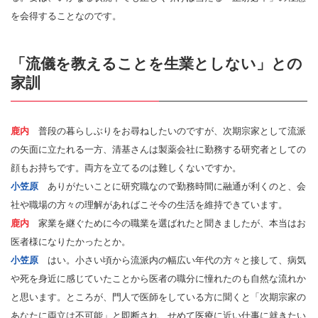
を会得することなのです。
「流儀を教えることを生業としない」との
家訓
鹿内
普段の暮らしぶりをお尋ねしたいのですが、次期宗家として流派
の矢面に立たれる一方、清基さんは製薬会社に勤務する研究者としての
顔もお持ちです。両方を立てるのは難しくないですか。
小笠原
ありがたいことに研究職なので勤務時間に融通が利くのと、会
社や職場の方々の理解があればこそ今の生活を維持できています。
鹿内
家業を継ぐために今の職業を選ばれたと聞きましたが、本当はお
医者様になりたかったとか。
小笠原
はい。小さい頃から流派内の幅広い年代の方々と接して、病気
や死を身近に感じていたことから医者の職分に憧れたのも自然な流れか
と思います。ところが、門人で医師をしている方に聞くと「次期宗家の
あなたに両立は不可能」と即断され、せめて医療に近い仕事に就きたい