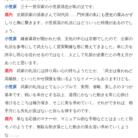
小笠原
三十一世宗家の小笠原清忠が私の父です。
鹿内
次期宗家の清基さんで32代目……門外漢の私にも歴史の重みがず
しりと胸に響きます。小笠原流の礼法にはどういった特徴があるのでし
ょう。
小笠原
鎌倉幕府が開かれた頃、文化の中心は京都でしたので、公家の
礼法を参考にして武士らしく質実剛健な形に整えてきました。単に力を
誇示し民心を従わせるのではなく、人として礼節が必要だとの考え方が
あったと思います。
鹿内
武家の礼法には誇り高い心の持ちようだとか、「武士は食わねど
高楊枝」といったやせ我慢を強いるようなイメージもありますけども。
小笠原
武家の礼法はとてもシンプルで、実用、省略、美しさの３つが
基本です。戦いを本分とする以上、道理にかなった動きを常に心掛け、
省けるところは極力省き、そこに美を求めていく。それができれば、相
手方にも失礼が及ばないと自らを律するのです。
鹿内
単なる応接のマナーや、マニュアル的な手順などとはまったく別
モノのようです。無駄を削ぎ落とした動きの美を追い求めていくよう
な……。