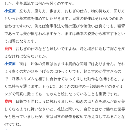
した。小笠原流では何から習うのですか。
小笠原
立ち方、座り方、歩き方、おじぎの仕方、物の持ち方、回り方
といった基本体を修めていただきます。日常の動作はそれら6つの組み
合わせですので、例えば食事作法で腕の運びや箸使いは良くても、猫背
であっては美が損なわれますから、まずは基本の姿勢から稽古するとい
う指導になります。
鹿内
おじぎの仕方なども難しいですよね。時と場所に応じて深さを変
えなければならないとか。
小笠原
実は、屈体の角度はあまり本質的な問題ではありません。それ
より多くの方が頭を下げるのはゆっくりでも、起こすのが早すぎるの
で、呼吸のリズムを相手に合わせてゆっくりした動作を心掛けると、よ
り気持ちが通じます。もう1つ、おじぎの動作の一部始終をどのタイミ
ングで写真に撮っても、ちゃんと絵になっていることも重要ですね。
鹿内
日舞でも同じように教わりました。動きの点と点を結んだ線が美
しくなるように舞いなさいと。礼法と聞いて、自分とはかけ離れた世界
かと思っていましたが、実は日常の動作を改めて考え直してみることな
のですね。