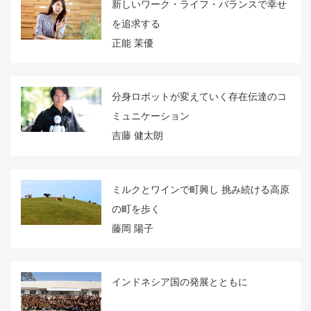
新しいワーク・ライフ・バランスで幸せ
を追求する
正能 茉優
分身ロボットが変えていく存在伝達のコ
ミュニケーション
吉藤 健太朗
ミルクとワインで町興し 挑み続ける高原
の町を歩く
藤岡 陽子
インドネシア国の発展とともに