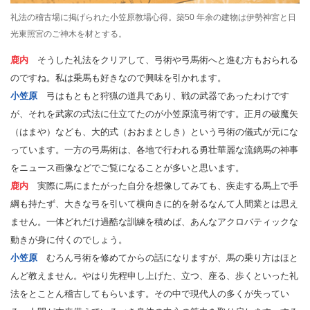
礼法の稽古場に掲げられた小笠原教場心得。築50 年余の建物は伊勢神宮と日
光東照宮のご神木を材とする。
鹿内
そうした礼法をクリアして、弓術や弓馬術へと進む方もおられる
のですね。私は乗馬も好きなので興味を引かれます。
小笠原
弓はもともと狩猟の道具であり、戦の武器であったわけです
が、それを武家の式法に仕立てたのが小笠原流弓術です。正月の破魔矢
（はまや）なども、大的式（おおまとしき）という弓術の儀式が元にな
っています。一方の弓馬術は、各地で行われる勇壮華麗な流鏑馬の神事
をニュース画像などでご覧になることが多いと思います。
鹿内
実際に馬にまたがった自分を想像してみても、疾走する馬上で手
綱も持たず、大きな弓を引いて横向きに的を射るなんて人間業とは思え
ません。一体どれだけ過酷な訓練を積めば、あんなアクロバティックな
動きが身に付くのでしょう。
小笠原
むろん弓術を修めてからの話になりますが、馬の乗り方はほと
んど教えません。やはり先程申し上げた、立つ、座る、歩くといった礼
法をとことん稽古してもらいます。その中で現代人の多くが失ってい