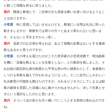
と願って現職を得るに至りました。
鹿内
職場と教場とで、ご自身の立ち居振る舞いを使い分けるようなこ
とはありますか。
小笠原
特に意識してはいませんけども、教場にいる間は礼法に則った
動きをしますが、勤務先では周りの方々とあまり変わらないと思いま
す。さもないと浮きますから（笑）。
鹿内
流派でのお立場を考えれば、あえて就職の必要はないとする価値
観もあるかと思うのですが。
小笠原
その考えを退けたのが二十八世宗家の小笠原清務で、明治維新
を機に「流儀を教えることを生業としない」との家訓を残しました。そ
れ以前の固定的な身分制度から平等な世の中に様変わりして、各家庭の
しつけも垣根を越えて行われるようになった。そこに近代にふさわしい
礼法教育の可能性も開けたのですが、それをビジネスにしてしまえば顧
客の確保を意図した流儀にねじ曲がりかねませんから、決して生業とせ
ずという選択をしたのだと思います。
鹿内
そういう志の高さを代々継いでいこうとする覚悟の表れなのです
ね。