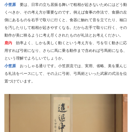
小笠原
要は、日常の立ち居振る舞いで粗相が起きないためにはどう動
くべきか、その考え方が重要なのです。例えば食事の作法で、食膳の左
側にあるものを右手で取りに行くと、食器に触れて音を立てたり、袖口
を汚したりして粗相が起きやすくなる。だから左手で取りに行く、その
動作が美に映るように考え尽くされたものが礼法とお考えください。
鹿内
効率よく、しかも美しく動くという考え方を、弓を引く動きに応
用すれば弓術になり、さらに馬に乗る動作まで含めれば弓馬術になる、
という理解でよろしいでしょうか。
小笠原
おっしゃる通りです。小笠原流では、実用、省略、美を重んじ
る礼法をベースにして、その上に弓術、弓馬術といった武家の式法を位
置づけています。