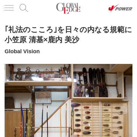
｢礼法のこころ｣を日々の内なる規範に
小笠原 清基×鹿内 美沙
Global Vision