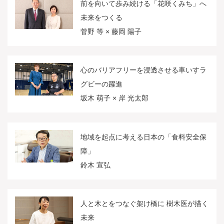
前を向いて歩み続ける「花咲くみち」へ
未来をつくる
菅野 等 × 藤岡 陽子
心のバリアフリーを浸透させる車いすラ
グビーの躍進
坂木 萌子 × 岸 光太郎
地域を起点に考える日本の「食料安全保
障」
鈴木 宣弘
人と木とをつなぐ架け橋に 樹木医が描く
未来