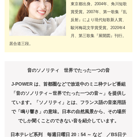
東京都出身。2004年、角川短歌
賞受賞。2007年、第一歌集『乱
反射』により現代短歌新人賞、
駿河梅花文学賞受賞。2020年4
月、第三歌集『展開図』刊行。
居合道三段。
音のソノリティ 世界でたった一つの音
J-POWER は、首都圏などで放送中のミニ枠テレビ番組
「音のソノリティ～世界でたった一つの音～」を提供し
ています。「ソノリティ」とは、フランス語の音楽用語
で「鳴り響き」の意味。日本の自然風景から、その場所
でしか聞くことのできない音を紹介しています。
日本テレビ系列 毎週日曜日 20：54 ～ など ／BS日テ