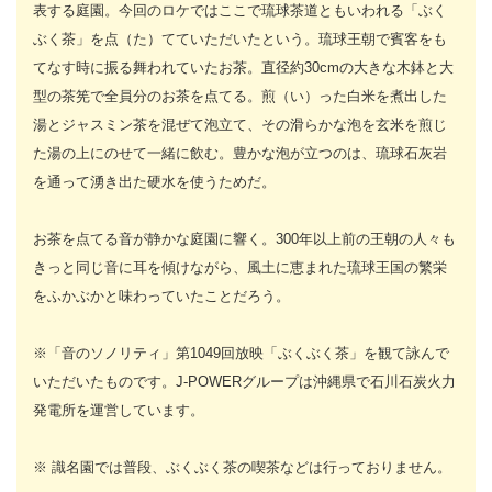
表する庭園。今回のロケではここで琉球茶道ともいわれる「ぶく
ぶく茶」を点（た）てていただいたという。琉球王朝で賓客をも
てなす時に振る舞われていたお茶。直径約30cmの大きな木鉢と大
型の茶筅で全員分のお茶を点てる。煎（い）った白米を煮出した
湯とジャスミン茶を混ぜて泡立て、その滑らかな泡を玄米を煎じ
た湯の上にのせて一緒に飲む。豊かな泡が立つのは、琉球石灰岩
を通って湧き出た硬水を使うためだ。
お茶を点てる音が静かな庭園に響く。300年以上前の王朝の人々も
きっと同じ音に耳を傾けながら、風土に恵まれた琉球王国の繁栄
をふかぶかと味わっていたことだろう。
※「音のソノリティ」第1049回放映「ぶくぶく茶」を観て詠んで
いただいたものです。J-POWERグループは沖縄県で石川石炭火力
発電所を運営しています。
※ 識名園では普段、ぶくぶく茶の喫茶などは行っておりません。