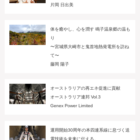
片岡 日出美
体を癒やし、心を潤す 鳴子温泉郷の温も
り
〜宮城県大崎市と鬼首地熱発電所を訪ね
て〜
藤岡 陽子
オーストラリアの再エネ促進に貢献
オーストラリア連邦 Vol.3
Genex Power Limited
運用開始30周年の本四連系線に息づく送
電技術を未来に伝える。