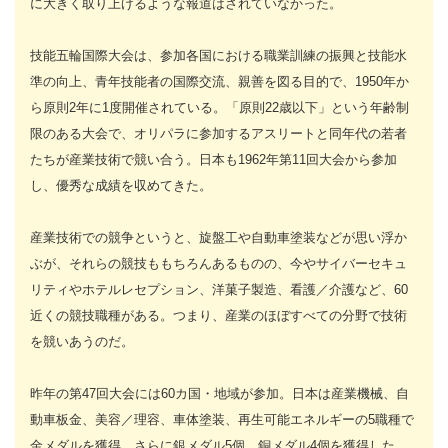
に大きく取り上げるような報道はされていなかった。
技能五輪国際大会は、参加各国における職業訓練の振興と技能水
準の向上、青年技能者の国際交流、親善を図る目的で、1950年か
ら原則2年に1度開催されている。「原則22歳以下」という年齢制
限のある大会で、オリパラに参加するアスリートと同年代の若者
たちが産業技術で競い合う。日本も1962年第11回大会から参加
し、優秀な成績を収めてきた。
産業技術での競争というと、旋盤工や自動車塗装などが思い浮か
ぶが、それらの競技ももちろんあるものの、今やサイバーセキュ
リティやホテルレセプション、洋菓子製造、看護／介護など、60
近くの競技職種がある。つまり、産業のほぼすべての分野で技術
を競いあうのだ。
昨年の第47回大会には60カ国・地域が参加。日本は産業機械、自
動車板金、美容／理容、車体塗装、再生可能エネルギーの5職種で
金メダルを獲得、さらに銀メダル5個、銅メダル4個を獲得した。