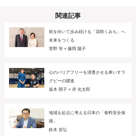
関連記事
前を向いて歩み続ける「花咲くみち」へ
未来をつくる
菅野 等 × 藤岡 陽子
心のバリアフリーを浸透させる車いすラ
グビーの躍進
坂木 萌子 × 岸 光太郎
地域を起点に考える日本の「食料安全保
障」
鈴木 宣弘