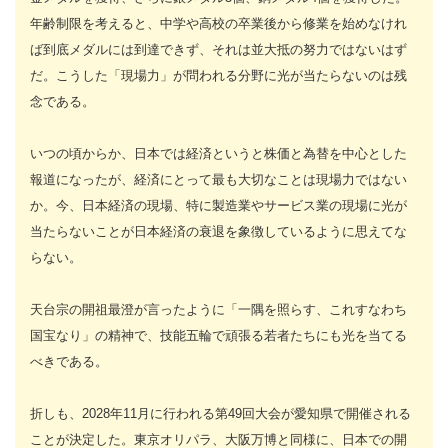
年齢制限を考えると、中学や高校の卒業後から修業を始めなけれ
ば到底メダルには到達できず、それは並大抵の努力ではないはず
だ。こうした「現場力」が問われる分野に光が当たらないのは残
念である。
いつの頃からか、日本では経済というと株価と為替を中心とした
報道になったが、経済にとって最も大切なことは現場力ではない
か。今、日本経済の現場、特に製造業やサービス業の現場に光が
当たらないことが日本経済の衰退を象徴しているように思えてな
らない。
天台宗の開祖最澄が言ったように「一隅を照らす、これすなわち
国宝なり」の精神で、技能五輪で頑張る若者たちにも光を当てる
べきである。
折しも、2028年11月に行われる第49回大会が愛知県で開催される
ことが決定した。東京オリパラ、大阪万博と同様に、日本での開