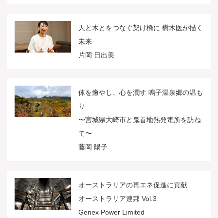
人と木とをつなぐ架け橋に 樹木医が描く
未来
片岡 日出美
体を癒やし、心を潤す 鳴子温泉郷の温も
り
〜宮城県大崎市と鬼首地熱発電所を訪ね
て〜
藤岡 陽子
オーストラリアの再エネ促進に貢献
オーストラリア連邦 Vol.3
Genex Power Limited