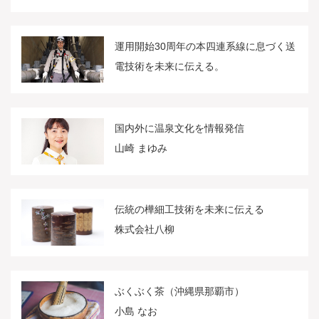
運用開始30周年の本四連系線に息づく送
電技術を未来に伝える。
国内外に温泉文化を情報発信
山崎 まゆみ
伝統の樺細工技術を未来に伝える
株式会社八柳
ぶくぶく茶（沖縄県那覇市）
小島 なお