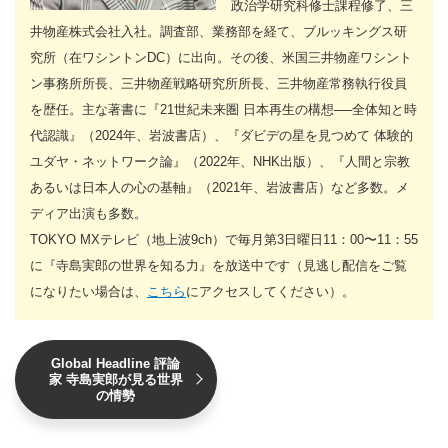
政治学研究科修士課程修了、三
井物産株式会社入社。調査部、業務部を経て、ブルッキングス研
究所（在ワシントンDC）に出向。その後、米国三井物産ワシント
ン事務所所長、三井物産戦略研究所所長、三井物産常務執行役員
を歴任。主な著書に『21世紀未来圏 日本再生の構想──全体知と時
代認識』（2024年、岩波書店）、『ダビデの星を見つめて 体験的
ユダヤ・ネットワーク論』（2022年、NHK出版）、『人間と宗教
あるいは日本人の心の基軸』（2021年、岩波書店）など多数。メ
ディア出演も多数。
TOKYO MXテレビ（地上波9ch）で毎月第3日曜日11：00〜11：55
に『寺島実郎の世界を知る力』を放送中です（見逃し配信をご覧
になりたい場合は、
こちら
にアクセスしてください）。
Global Headline 評論
家 寺島実郎が見る世界
の情勢