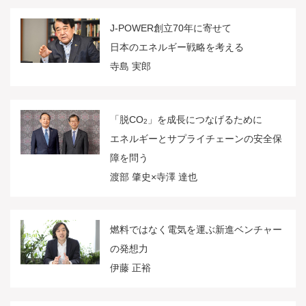
J-POWER創立70年に寄せて
日本のエネルギー戦略を考える
寺島 実郎
「脱CO
」を成長につなげるために
2
エネルギーとサプライチェーンの安全保
障を問う
渡部 肇史×寺澤 達也
燃料ではなく電気を運ぶ新進ベンチャー
の発想力
伊藤 正裕