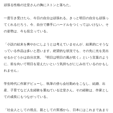
頑張る性格の辻堂さんの胸にストンと落ちた。
一度引き受けたら、今日の自分は頑張れる。きっと明日の自分も頑張っ
てくれるだろう。今、自分で勝手にハードルをつくってはいけない。そ
の姿勢は、今も役立っている。
「小説の結末を爽やかにしようとは考えていませんが、結果的にそうな
っている作品は多いと思います。絶望的な状況でも、その先に光を見出
せるかどうかは自分次第。『明日は明日の風が吹く』という言葉のよう
に、前を向いて明日を迎えたいという気持ちがにじみ出ているのかもし
れません」
学生時代に作家デビューし、執筆の傍ら会社勤めをこなし、結婚、出
産、子育てなど人生経験を重ねている辻堂さん。その経験は、作家とし
ての成長にもつながっている。
「社会人としての視点、親としての実感から、日本にはこれまであまり