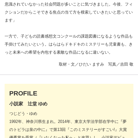
意識されていなかった社会問題が多いことに気づきました。今後、フィ
クションだからこそできる焦点の当て方を模索していきたいと思ってい
ます」
一方で、子どもの読書感想文コンクールの課題図書になるような作品も
手掛けてみたいという。はらはらドキドキのミステリーも児童書も、き
っと未来への希望を内包する素敵な作品になるに違いない。
取材・文／ひだい ますみ 写真／吉田 敬
PROFILE
小説家 辻堂 ゆめ
つじどう・ゆめ
1992年、神奈川県生まれ。2014年、東京大学法学部在学中に『夢
のトビラは泉の中に』で第13回『このミステリーがすごい!』大賞
優秀賞を受賞（『いなくなった私へ』と改題）し、小説家デビュ