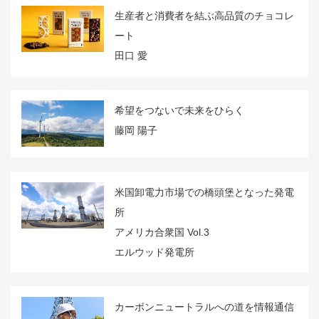
生産者と消費者を結ぶ高品質のチョコレ
ート
田口 愛
希望をつないで未来をひらく
藤岡 陽子
米国卸電力市場での橋頭堡となった発電
所
アメリカ合衆国 Vol.3
エルウッド発電所
カーボンニュートラルへの道を情報通信