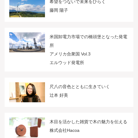
希望をつないで未来をひらく
藤岡 陽子
米国卸電力市場での橋頭堡となった発電
所
アメリカ合衆国 Vol.3
エルウッド発電所
尺八の音色とともに生きていく
辻本 好美
木目を活かした雑貨で木の魅力を伝える
株式会社Hacoa