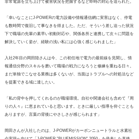
非常電源を立ち上げて被害状況を把握するなど即時の対応を迫られた。
「幸いなことにJ-POWERの電力設備や情報通信網に実害はなく、停電
も数時間で復旧して事なきを得ました。ただ、そういう差し迫った状況
下で職場の先輩の素早い初動対応や、関係各所と連携して次々に問題を
解決していく姿が、経験の浅い私には心強く感じられました」
入社2年目の岡田陸さんは今、この初任地で電力の最前線を見聞し、情
報通信分野のスキルを磨いて職場の戦力になろうと修練を重ねる日々。
まだ単独でこなせる業務は多くないが、当面はトラブルへの対処法など
を提案できる域に達したい。
「私の背中を押してくれるのが職場環境。自社や関連会社も含めて『周
りの人々』に恵まれていると思います。ときに厳しい指導を仰ぐことも
ありますが、言葉の背後にやさしさが感じられます」
岡田さんが入社したのは、J-POWERがカーボンニュートラルと水素社
会実現へ向けて「J-POWER "BLUEMISSION" 2050」を発表した直後。