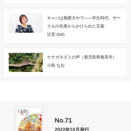
キャパは無限大やで――学生時代、サー
クルの先輩からかけられた言葉
辻堂 ゆめ
ケナガネズミの声（鹿児島県奄美市）
小島 なお
No.71
2022年10月発行