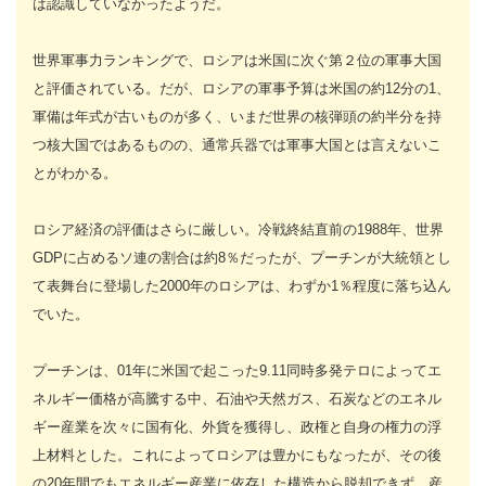
は認識していなかったようだ。
世界軍事力ランキングで、ロシアは米国に次ぐ第２位の軍事大国
と評価されている。だが、ロシアの軍事予算は米国の約12分の1、
軍備は年式が古いものが多く、いまだ世界の核弾頭の約半分を持
つ核大国ではあるものの、通常兵器では軍事大国とは言えないこ
とがわかる。
ロシア経済の評価はさらに厳しい。冷戦終結直前の1988年、世界
GDPに占めるソ連の割合は約8％だったが、プーチンが大統領とし
て表舞台に登場した2000年のロシアは、わずか1％程度に落ち込ん
でいた。
プーチンは、01年に米国で起こった9.11同時多発テロによってエ
ネルギー価格が高騰する中、石油や天然ガス、石炭などのエネル
ギー産業を次々に国有化、外貨を獲得し、政権と自身の権力の浮
上材料とした。これによってロシアは豊かにもなったが、その後
の20年間でもエネルギー産業に依存した構造から脱却できず、産