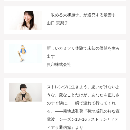
「攻める大和撫子」が追究する最善手
山口 恵梨子
新しいカミソリ体験で未知の価値を生み
出す
貝印株式会社
ストレンジに生きよう。思いがけないよ
うな、変なことだけが、あなたを正しさ
のすぐ隣に、一瞬で連れて行ってくれ
る。――菊地成孔著『菊地成孔の粋な夜
電波 シーズン13–16ラストランと♂テ
ィアラ通信篇』より