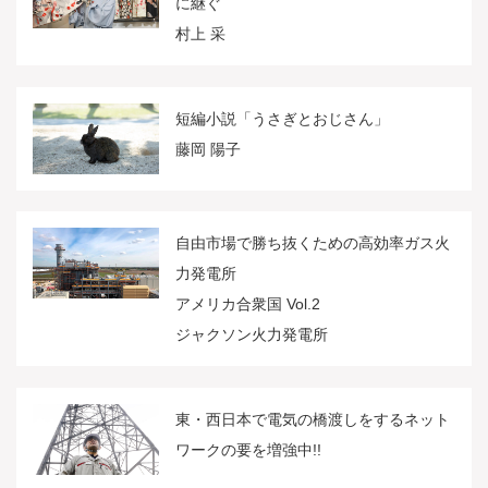
に継ぐ
村上 采
短編小説「うさぎとおじさん」
藤岡 陽子
自由市場で勝ち抜くための高効率ガス火
力発電所
アメリカ合衆国 Vol.2
ジャクソン火力発電所
東・西日本で電気の橋渡しをするネット
ワークの要を増強中!!