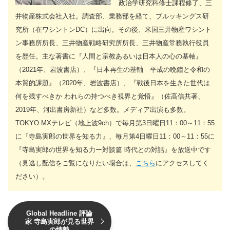
政治学研究科修士課程修了、三
井物産株式会社入社。調査部、業務部を経て、ブルッキングス研
究所（在ワシントンDC）に出向。その後、米国三井物産ワシント
ン事務所所長、三井物産戦略研究所所長、三井物産常務執行役員
を歴任。主な著書に『人間と宗教あるいは日本人の心の基軸』
（2021年、岩波書店）、『日本再生の基軸 平成の晩鐘と令和の
本質的課題』（2020年、岩波書店）、『戦後日本を生きた世代は
何を残すべきか われらの持つべき視界と覚悟』（佐高信共著、
2019年、河出書房新社）など多数。メディア出演も多数。
TOKYO MXテレビ（地上波9ch）で毎月第3日曜日11：00～11：55
に『寺島実郎の世界を知る力』、毎月第4日曜日11：00～11：55に
『寺島実郎の世界を知る力ー対談篇 時代との対話』を放送中です
（見逃し配信をご覧になりたい場合は、
こちら
にアクセスしてく
ださい）。
Global Headline 評論
家 寺島実郎が見る世界
の情勢