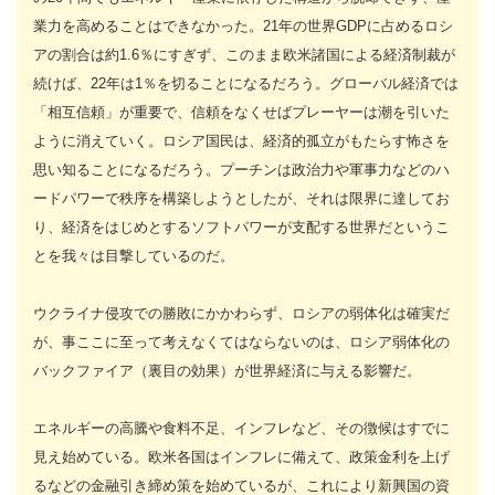
業力を高めることはできなかった。21年の世界GDPに占めるロシ
アの割合は約1.6％にすぎず、このまま欧米諸国による経済制裁が
続けば、22年は1％を切ることになるだろう。グローバル経済では
「相互信頼」が重要で、信頼をなくせばプレーヤーは潮を引いた
ように消えていく。ロシア国民は、経済的孤立がもたらす怖さを
思い知ることになるだろう。プーチンは政治力や軍事力などのハ
ードパワーで秩序を構築しようとしたが、それは限界に達してお
り、経済をはじめとするソフトパワーが支配する世界だというこ
とを我々は目撃しているのだ。
ウクライナ侵攻での勝敗にかかわらず、ロシアの弱体化は確実だ
が、事ここに至って考えなくてはならないのは、ロシア弱体化の
バックファイア（裏目の効果）が世界経済に与える影響だ。
エネルギーの高騰や食料不足、インフレなど、その徴候はすでに
見え始めている。欧米各国はインフレに備えて、政策金利を上げ
るなどの金融引き締め策を始めているが、これにより新興国の資