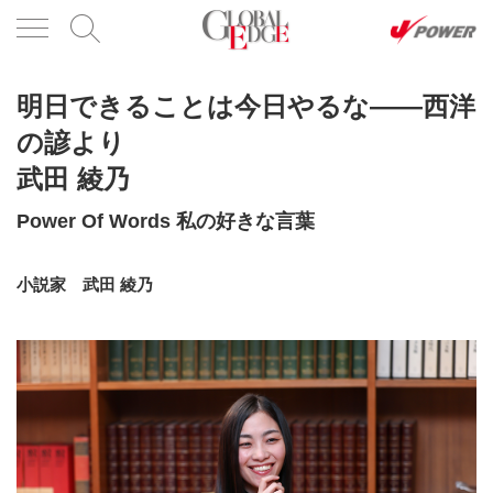
明日できることは今日やるな――西洋
の諺より
武田 綾乃
Power Of Words 私の好きな言葉
小説家 武田 綾乃