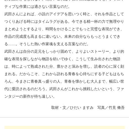
ティブな作業には適さない言葉なのだ。
武田さんによれば、小説のアイデアを思いつく時と、それを作品として
つくりあげる時にはタイムラグがある。今できる精一杯の力で無理やり
まとめようとするより、時間をかけることでもっと完璧な表現ができ、
作品の完成度も高まるに違いない。未来の自分ならもっとうまくでき
る……。そうした熱い作家魂を支える言葉なのだ。
武田さんは自分の足元をしっかり固めて、よりよいストーリー、より的
確な表現を探しながら物語を紡いでゆく。こうして生み出された物語
は、時によって熟成された分、豊かさと深みを増し、読者の心に深く刻
まれる。だからこそ、これから訪れる青春を心待ちにする子どもはもち
ろん、今まさに青春真っ盛りの人、青春を懐かしむ大人まで、幅広い世
代に愛読されるのだろう。武田さんがこれから挑戦したいという、ファ
ンタジーの新作が待ち遠しい。
取材・文／ひだい ますみ 写真／竹見 脩吾