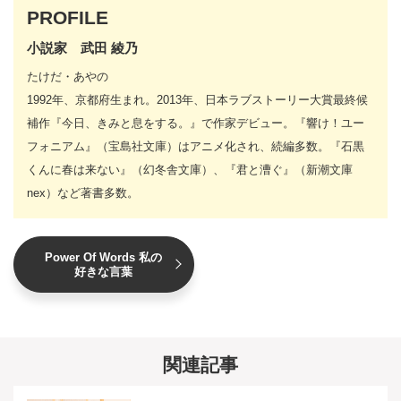
PROFILE
小説家 武田 綾乃
たけだ・あやの
1992年、京都府生まれ。2013年、日本ラブストーリー大賞最終候
補作『今日、きみと息をする。』で作家デビュー。『響け！ユー
フォニアム』（宝島社文庫）はアニメ化され、続編多数。『石黒
くんに春は来ない』（幻冬舎文庫）、『君と漕ぐ』（新潮文庫
nex）など著書多数。
Power Of Words 私の
好きな言葉
関連記事