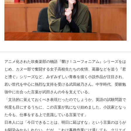
アニメ化された吹奏楽部の物語『響け！ユーフォニアム』シリーズをは
じめ、カヌー部で奮闘する女子高校生たちの友情、葛藤などを追う『君
と漕ぐ』シリーズなど、みずみずしい青春を描く小説作品が注目され、
若い世代を中心に熱烈な支持を受ける武田綾乃さん。中学時代、受験勉
強中に出合った言葉が武田さんの今を支えている。
「文法的に覚えておくべき表現だったのでしょうか、英語の試験問題で
何度も目にするうちに、この言葉が気になり始めました。小説家となっ
た今も、仕事をする上で意識している言葉です」
日本人には「今日できることは、明日に延ばすな」という言葉のほうが
お馴染みかもしれない。だが、これは事務作業には適しても、クリエイ