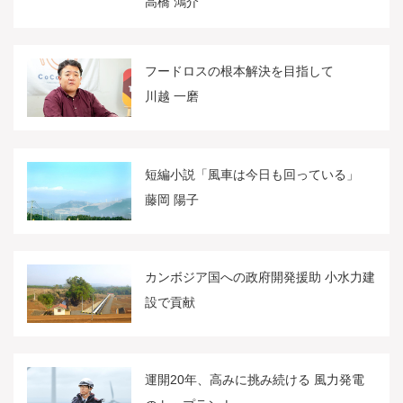
高橋 鴻介
フードロスの根本解決を目指して
川越 一磨
短編小説「風車は今日も回っている」
藤岡 陽子
カンボジア国への政府開発援助 小水力建
設で貢献
運開20年、高みに挑み続ける 風力発電