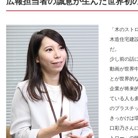
広報担当者の誠意が生んだ世界初
「木のスト
木造住宅建
だ。
少し前の話に
動画が世界
とが世界的
企業が将来
ている人も
のプラスチ
きっかけは
口彩乃さん
トロー」の