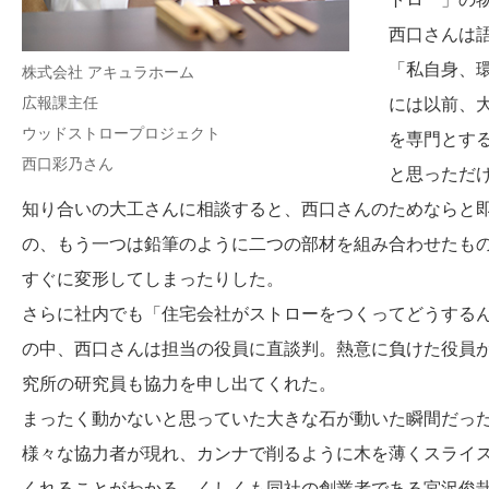
西口さんは
「私自身、
株式会社 アキュラホーム
広報課主任
には以前、
ウッドストロープロジェクト
を専門とす
西口彩乃さん
と思っただ
知り合いの大工さんに相談すると、西口さんのためならと
の、もう一つは鉛筆のように二つの部材を組み合わせたも
すぐに変形してしまったりした。
さらに社内でも「住宅会社がストローをつくってどうする
の中、西口さんは担当の役員に直談判。熱意に負けた役員
究所の研究員も協力を申し出てくれた。
まったく動かないと思っていた大きな石が動いた瞬間だっ
様々な協力者が現れ、カンナで削るように木を薄くスライ
くれることがわかる。くしくも同社の創業者である宮沢俊