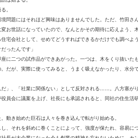
語る。
環境問題にはそれほど興味はありませんでした。ただ、竹田さ
大変お世話になっていたので、なんとかその期待に応えよう、
る住宅会社として、せめてどうすればできるかだけでも調べよ
けだったんです」
即座に二つの試作品ができあがった。一つは、木をくり抜いた
の。だが、実際に使ってみると、うまく吸えなかったり、水分
んだ」、「社業に関係ない」として反対される……。八方塞が
が役員会に議案を上げ、社長にも承認されると、同社の住生活
た。動き始めた巨石は人々を巻き込んで転がり始める。
スし、それを斜めに巻くことによって、強度が保たれ、容易に
哉社長が大企業になった今も創業の精神を忘れないために、カ